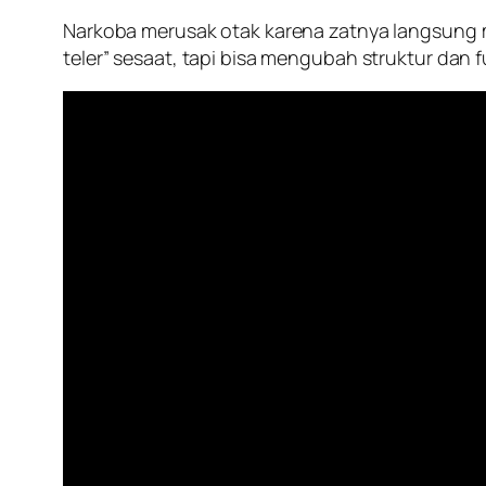
Narkoba merusak otak karena zatnya langsung m
teler” sesaat, tapi bisa mengubah struktur dan 