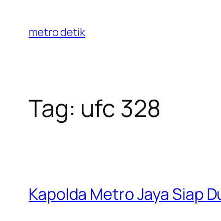
Skip
to
metro detik
content
Tag:
ufc 328
Kapolda Metro Jaya Siap D