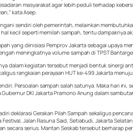
kesadaran masyarakat agar lebih peduli terhadap kebe
an,” kata Asep.
angani sendiri oleh pemerintah, melainkan membutuhka
 hal kecil seperti memilah sampah, tentu dampaknya ak
pah yang diinisiasi Pemprov Jakarta sebagai upaya 
 tengah meningkatnya volume sampah di TPST Bantarg
ya dalam kegiatan tersebut menjadi bentuk sinergi an
aligus rangkaian perayaan HUT ke-499 Jakarta menuju
diri. Persoalan sampah salah satunya. Maka hari ini, s
 Gubernur DKI Jakarta Pramono Anung dalam sambutann
adiri deklarasi Gerakan Pilah Sampah sekaligus pencan
a Festival, Jalan Rasuna Said, Setiabudi, Jakarta Selat
n secara serius. Mantan Seskab tersebut berharap per