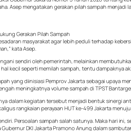
ha. Asep mengatakan gerakan pilah sampah menjadi l
 Dukung Gerakan Pilah Sampah
kesadaran masyarakat agar lebih peduli terhadap kebe
an,” kata Asep.
angani sendiri oleh pemerintah, melainkan membutuhka
 hal kecil seperti memilah sampah, tentu dampaknya ak
pah yang diinisiasi Pemprov Jakarta sebagai upaya 
 tengah meningkatnya volume sampah di TPST Bantarg
ya dalam kegiatan tersebut menjadi bentuk sinergi an
aligus rangkaian perayaan HUT ke-499 Jakarta menuju
diri. Persoalan sampah salah satunya. Maka hari ini, s
 Gubernur DKI Jakarta Pramono Anung dalam sambutann