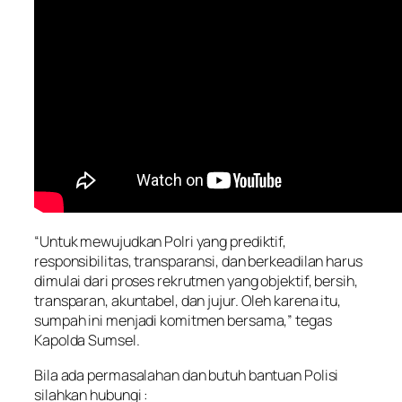
“Untuk mewujudkan Polri yang prediktif,
responsibilitas, transparansi, dan berkeadilan harus
dimulai dari proses rekrutmen yang objektif, bersih,
transparan, akuntabel, dan jujur. Oleh karena itu,
sumpah ini menjadi komitmen bersama,” tegas
Kapolda Sumsel.
Bila ada permasalahan dan butuh bantuan Polisi
silahkan hubungi :