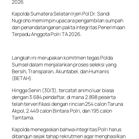
2026
Kapolda Sumatera Selatan Irjen Pol Dr. Sandi
Nugroho memimpin upacara pengambilan sumpah
dan penandatanganan pakta integritas Penerimaan
Terpadu Anggota Polri TA 2026.
Langkah ini merupakan komitmen tegas Polda
Sumsel dalam menjalankan proses seleksi yang
Bersih, Transparan, Akuntabel, dan Humanis
(BETAH).
Hingga Senin (30/3), tercatat animo luar biasa
dengan 3.684 pendaftar, di mana 2.898 peserta
telah terverifikasi dengan rincian 254 calon Taruna
Akpol, 2.449 calon Bintara Polri, dan 195 calon
Tamtama.
Kapolda menegaskan bahwa integritas Polri harus
dibangun sejak tahap rekrutmen agar menghasilkan