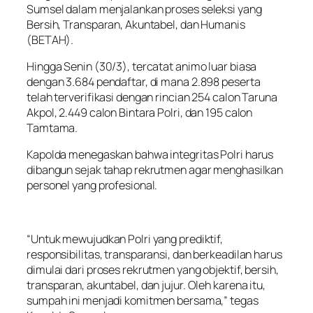
Sumsel dalam menjalankan proses seleksi yang
Bersih, Transparan, Akuntabel, dan Humanis
(BETAH).
Hingga Senin (30/3), tercatat animo luar biasa
dengan 3.684 pendaftar, di mana 2.898 peserta
telah terverifikasi dengan rincian 254 calon Taruna
Akpol, 2.449 calon Bintara Polri, dan 195 calon
Tamtama.
Kapolda menegaskan bahwa integritas Polri harus
dibangun sejak tahap rekrutmen agar menghasilkan
personel yang profesional.
“Untuk mewujudkan Polri yang prediktif,
responsibilitas, transparansi, dan berkeadilan harus
dimulai dari proses rekrutmen yang objektif, bersih,
transparan, akuntabel, dan jujur. Oleh karena itu,
sumpah ini menjadi komitmen bersama,” tegas