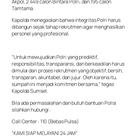
Akpol, 2.449 calon Bintara Polri, dan 195 calon
Tamtama.
Kapolda menegaskan bahwa integritas Polri harus
dibangun sejak tahap rekrutmen agar menghasilkan
personel yang profesional.
“Untuk mewujudkan Polri yang prediktif,
responsibilitas, transparansi, dan berkeadilan harus
dimulai dari proses rekrutmen yang objektif, bersih,
transparan, akuntabel, dan jujur. Oleh karena itu,
sumpah ini menjadi komitmen bersama,” tegas
Kapolda Sumsel.
Bila ada permasalahan dan butuh bantuan Polisi
silahkan hubungi :
Call Center : 110 (Bebas Pulsa)
“KAMI SIAP MELAYANI 24 JAM”