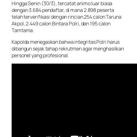
Hingga Senin (30/3), tercatat animo luar biasa
dengan 3.684 pendaftar, di mana 2.898 peserta
telah terverifikasi dengan rincian 254 calon Taruna
Akpol, 2.449 calon Bintara Polri, dan 195 calon
Tamtama.
Kapolda menegaskan bahwa integritas Polri harus
dibangun sejak tahap rekrutmen agar menghasilkan
personel yang profesional.