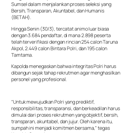
Sumsel dalam menjalankan proses seleksi yang
Bersih, Transparan, Akuntabel, dan Humanis
(BETAH).
Hingga Senin (30/3), tercatat animo luar biasa
dengan 3.684 pendaftar, di mana 2.898 peserta
telah terverifikasi dengan rincian 254 calon Taruna
Akpol, 2.449 calon Bintara Polri, dan 195 calon
Tamtama.
Kapolda menegaskan bahwa integritas Polri harus
dibangun sejak tahap rekrutmen agar menghasilkan
personel yang profesional.
“Untuk mewujudkan Polri yang prediktif,
responsibilitas, transparansi, dan berkeadilan harus
dimulai dari proses rekrutmen yang objektif, bersih,
transparan, akuntabel, dan jujur. Oleh karena itu,
sumpah ini menjadi komitmen bersama,” tegas