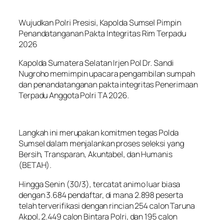
Wujudkan Polri Presisi, Kapolda Sumsel Pimpin
Penandatanganan Pakta Integritas Rim Terpadu
2026
Kapolda Sumatera Selatan Irjen Pol Dr. Sandi
Nugroho memimpin upacara pengambilan sumpah
dan penandatanganan pakta integritas Penerimaan
Terpadu Anggota Polri TA 2026.
Langkah ini merupakan komitmen tegas Polda
Sumsel dalam menjalankan proses seleksi yang
Bersih, Transparan, Akuntabel, dan Humanis
(BETAH).
Hingga Senin (30/3), tercatat animo luar biasa
dengan 3.684 pendaftar, di mana 2.898 peserta
telah terverifikasi dengan rincian 254 calon Taruna
Akpol, 2.449 calon Bintara Polri, dan 195 calon