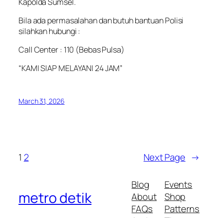
Kapolda Sumsel.
Bila ada permasalahan dan butuh bantuan Polisi
silahkan hubungi :
Call Center : 110 (Bebas Pulsa)
“KAMI SIAP MELAYANI 24 JAM”
March 31, 2026
1
2
Next Page
→
Blog
Events
metro detik
About
Shop
FAQs
Patterns