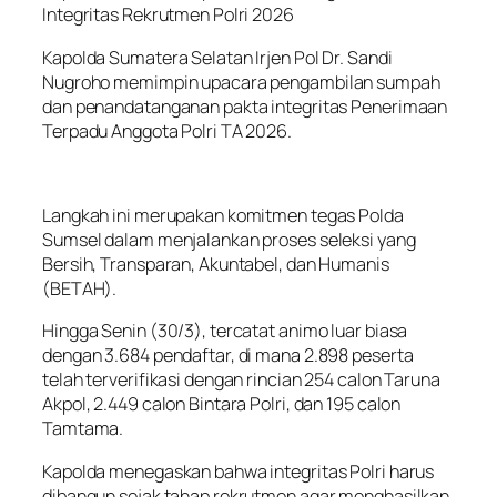
Integritas Rekrutmen Polri 2026
Kapolda Sumatera Selatan Irjen Pol Dr. Sandi
Nugroho memimpin upacara pengambilan sumpah
dan penandatanganan pakta integritas Penerimaan
Terpadu Anggota Polri TA 2026.
Langkah ini merupakan komitmen tegas Polda
Sumsel dalam menjalankan proses seleksi yang
Bersih, Transparan, Akuntabel, dan Humanis
(BETAH).
Hingga Senin (30/3), tercatat animo luar biasa
dengan 3.684 pendaftar, di mana 2.898 peserta
telah terverifikasi dengan rincian 254 calon Taruna
Akpol, 2.449 calon Bintara Polri, dan 195 calon
Tamtama.
Kapolda menegaskan bahwa integritas Polri harus
dibangun sejak tahap rekrutmen agar menghasilkan