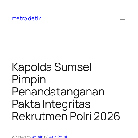
Skip
to
metro detik
content
Kapolda Sumsel
Pimpin
Penandatanganan
Pakta Integritas
Rekrutmen Polri 2026
Written by
admin
in
Detik Polisi