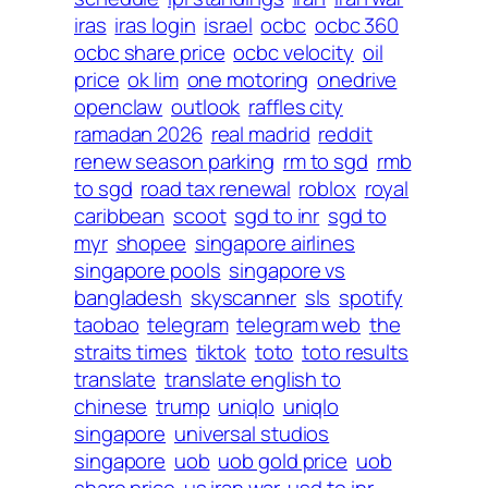
iras
iras login
israel
ocbc
ocbc 360
ocbc share price
ocbc velocity
oil
price
ok lim
one motoring
onedrive
openclaw
outlook
raffles city
ramadan 2026
real madrid
reddit
renew season parking
rm to sgd
rmb
to sgd
road tax renewal
roblox
royal
caribbean
scoot
sgd to inr
sgd to
myr
shopee
singapore airlines
singapore pools
singapore vs
bangladesh
skyscanner
sls
spotify
taobao
telegram
telegram web
the
straits times
tiktok
toto
toto results
translate
translate english to
chinese
trump
uniqlo
uniqlo
singapore
universal studios
singapore
uob
uob gold price
uob
share price
us iran war
usd to inr