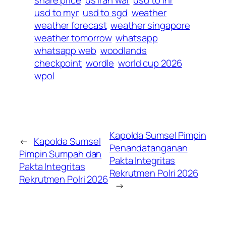
usd to myr
usd to sgd
weather
weather forecast
weather singapore
weather tomorrow
whatsapp
whatsapp web
woodlands
checkpoint
wordle
world cup 2026
wpol
Kapolda Sumsel Pimpin
←
Kapolda Sumsel
Penandatanganan
Pimpin Sumpah dan
Pakta Integritas
Pakta Integritas
Rekrutmen Polri 2026
Rekrutmen Polri 2026
→