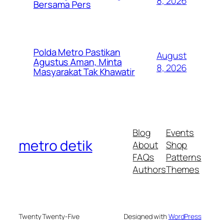
8, 2026
Bersama Pers
Polda Metro Pastikan
August
Agustus Aman, Minta
8, 2026
Masyarakat Tak Khawatir
Blog
Events
metro detik
About
Shop
FAQs
Patterns
Authors
Themes
Twenty Twenty-Five
Designed with
WordPress