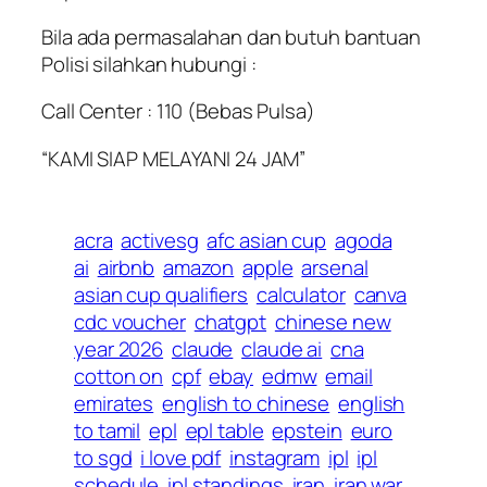
Bila ada permasalahan dan butuh bantuan
Polisi silahkan hubungi :
Call Center : 110 (Bebas Pulsa)
“KAMI SIAP MELAYANI 24 JAM”
acra
activesg
afc asian cup
agoda
ai
airbnb
amazon
apple
arsenal
asian cup qualifiers
calculator
canva
cdc voucher
chatgpt
chinese new
year 2026
claude
claude ai
cna
cotton on
cpf
ebay
edmw
email
emirates
english to chinese
english
to tamil
epl
epl table
epstein
euro
to sgd
i love pdf
instagram
ipl
ipl
schedule
ipl standings
iran
iran war