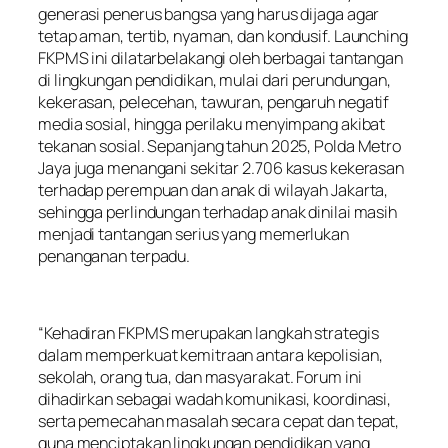
generasi penerus bangsa yang harus dijaga agar
tetap aman, tertib, nyaman, dan kondusif. Launching
FKPMS ini dilatarbelakangi oleh berbagai tantangan
di lingkungan pendidikan, mulai dari perundungan,
kekerasan, pelecehan, tawuran, pengaruh negatif
media sosial, hingga perilaku menyimpang akibat
tekanan sosial. Sepanjang tahun 2025, Polda Metro
Jaya juga menangani sekitar 2.706 kasus kekerasan
terhadap perempuan dan anak di wilayah Jakarta,
sehingga perlindungan terhadap anak dinilai masih
menjadi tantangan serius yang memerlukan
penanganan terpadu.
“Kehadiran FKPMS merupakan langkah strategis
dalam memperkuat kemitraan antara kepolisian,
sekolah, orang tua, dan masyarakat. Forum ini
dihadirkan sebagai wadah komunikasi, koordinasi,
serta pemecahan masalah secara cepat dan tepat,
guna menciptakan lingkungan pendidikan yang