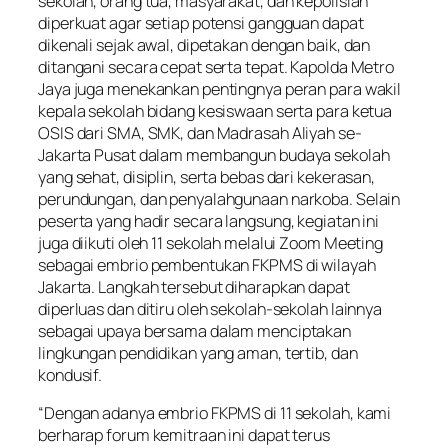
sekolah, orang tua, masyarakat, dan kepolisian
diperkuat agar setiap potensi gangguan dapat
dikenali sejak awal, dipetakan dengan baik, dan
ditangani secara cepat serta tepat. Kapolda Metro
Jaya juga menekankan pentingnya peran para wakil
kepala sekolah bidang kesiswaan serta para ketua
OSIS dari SMA, SMK, dan Madrasah Aliyah se-
Jakarta Pusat dalam membangun budaya sekolah
yang sehat, disiplin, serta bebas dari kekerasan,
perundungan, dan penyalahgunaan narkoba. Selain
peserta yang hadir secara langsung, kegiatan ini
juga diikuti oleh 11 sekolah melalui Zoom Meeting
sebagai embrio pembentukan FKPMS di wilayah
Jakarta. Langkah tersebut diharapkan dapat
diperluas dan ditiru oleh sekolah-sekolah lainnya
sebagai upaya bersama dalam menciptakan
lingkungan pendidikan yang aman, tertib, dan
kondusif.
“Dengan adanya embrio FKPMS di 11 sekolah, kami
berharap forum kemitraan ini dapat terus