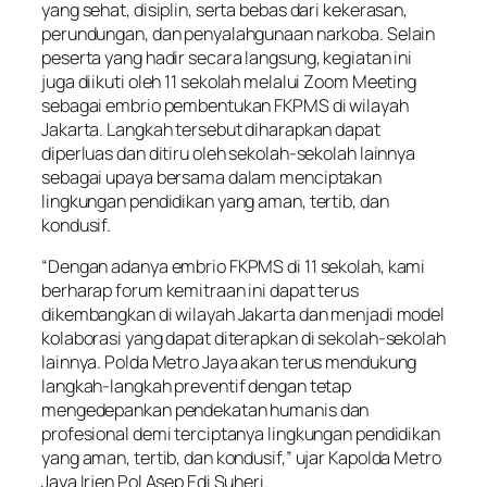
yang sehat, disiplin, serta bebas dari kekerasan,
perundungan, dan penyalahgunaan narkoba. Selain
peserta yang hadir secara langsung, kegiatan ini
juga diikuti oleh 11 sekolah melalui Zoom Meeting
sebagai embrio pembentukan FKPMS di wilayah
Jakarta. Langkah tersebut diharapkan dapat
diperluas dan ditiru oleh sekolah-sekolah lainnya
sebagai upaya bersama dalam menciptakan
lingkungan pendidikan yang aman, tertib, dan
kondusif.
“Dengan adanya embrio FKPMS di 11 sekolah, kami
berharap forum kemitraan ini dapat terus
dikembangkan di wilayah Jakarta dan menjadi model
kolaborasi yang dapat diterapkan di sekolah-sekolah
lainnya. Polda Metro Jaya akan terus mendukung
langkah-langkah preventif dengan tetap
mengedepankan pendekatan humanis dan
profesional demi terciptanya lingkungan pendidikan
yang aman, tertib, dan kondusif,” ujar Kapolda Metro
Jaya Irjen Pol Asep Edi Suheri.