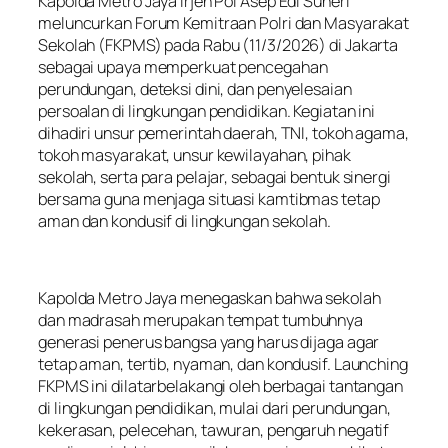
Kapolda Metro Jaya Irjen Pol Asep Edi Suheri
meluncurkan Forum Kemitraan Polri dan Masyarakat
Sekolah (FKPMS) pada Rabu (11/3/2026) di Jakarta
sebagai upaya memperkuat pencegahan
perundungan, deteksi dini, dan penyelesaian
persoalan di lingkungan pendidikan. Kegiatan ini
dihadiri unsur pemerintah daerah, TNI, tokoh agama,
tokoh masyarakat, unsur kewilayahan, pihak
sekolah, serta para pelajar, sebagai bentuk sinergi
bersama guna menjaga situasi kamtibmas tetap
aman dan kondusif di lingkungan sekolah.
Kapolda Metro Jaya menegaskan bahwa sekolah
dan madrasah merupakan tempat tumbuhnya
generasi penerus bangsa yang harus dijaga agar
tetap aman, tertib, nyaman, dan kondusif. Launching
FKPMS ini dilatarbelakangi oleh berbagai tantangan
di lingkungan pendidikan, mulai dari perundungan,
kekerasan, pelecehan, tawuran, pengaruh negatif