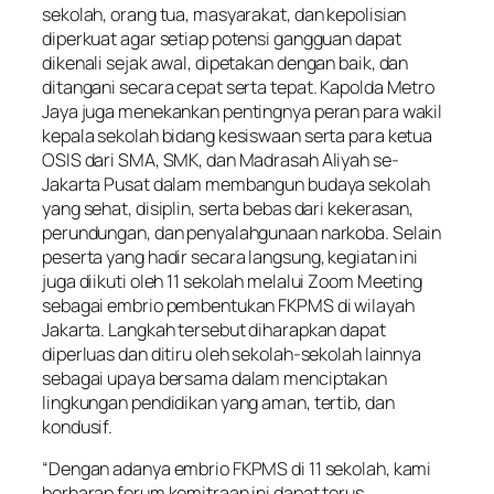
sekolah, orang tua, masyarakat, dan kepolisian
diperkuat agar setiap potensi gangguan dapat
dikenali sejak awal, dipetakan dengan baik, dan
ditangani secara cepat serta tepat. Kapolda Metro
Jaya juga menekankan pentingnya peran para wakil
kepala sekolah bidang kesiswaan serta para ketua
OSIS dari SMA, SMK, dan Madrasah Aliyah se-
Jakarta Pusat dalam membangun budaya sekolah
yang sehat, disiplin, serta bebas dari kekerasan,
perundungan, dan penyalahgunaan narkoba. Selain
peserta yang hadir secara langsung, kegiatan ini
juga diikuti oleh 11 sekolah melalui Zoom Meeting
sebagai embrio pembentukan FKPMS di wilayah
Jakarta. Langkah tersebut diharapkan dapat
diperluas dan ditiru oleh sekolah-sekolah lainnya
sebagai upaya bersama dalam menciptakan
lingkungan pendidikan yang aman, tertib, dan
kondusif.
“Dengan adanya embrio FKPMS di 11 sekolah, kami
berharap forum kemitraan ini dapat terus