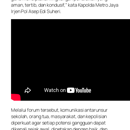
aman, tertib, dan kondusif,” kata Kapolda Metro Jaya
Irjen Pol Asep Edi Suheri.
Melalui forum tersebut, komunikasi antarunsur
sekolah, orang tua, masyarakat, dan kepolisian
diperkuat agar setiap potensi gangguan dapat
dikenali sejak awal, dipetakan dengan baik, dan