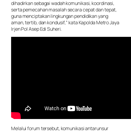
dihadirkan sebagai wadah komunikasi, koordinasi,
serta pemecahan masalah secara cepat dan tepat,
guna menciptakan lingkungan pendidikan yang
aman, tertib, dan kondusif,” kata Kapolda Metro Jaya
Irjen Pol Asep Edi Suheri.
Melalui forum tersebut, komunikasi antarunsur