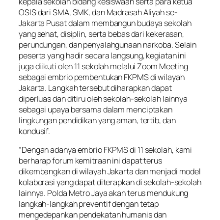
kepala sekolah bidang kesiswaan serta para ketua
OSIS dari SMA, SMK, dan Madrasah Aliyah se-
Jakarta Pusat dalam membangun budaya sekolah
yang sehat, disiplin, serta bebas dari kekerasan,
perundungan, dan penyalahgunaan narkoba. Selain
peserta yang hadir secara langsung, kegiatan ini
juga diikuti oleh 11 sekolah melalui Zoom Meeting
sebagai embrio pembentukan FKPMS di wilayah
Jakarta. Langkah tersebut diharapkan dapat
diperluas dan ditiru oleh sekolah-sekolah lainnya
sebagai upaya bersama dalam menciptakan
lingkungan pendidikan yang aman, tertib, dan
kondusif.
“Dengan adanya embrio FKPMS di 11 sekolah, kami
berharap forum kemitraan ini dapat terus
dikembangkan di wilayah Jakarta dan menjadi model
kolaborasi yang dapat diterapkan di sekolah-sekolah
lainnya. Polda Metro Jaya akan terus mendukung
langkah-langkah preventif dengan tetap
mengedepankan pendekatan humanis dan