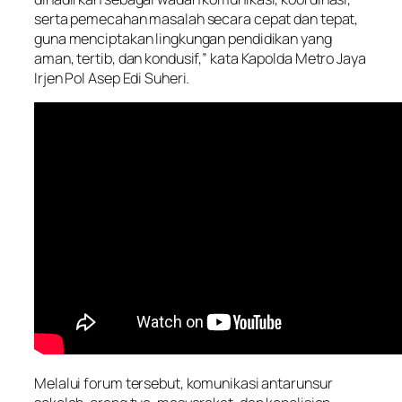
serta pemecahan masalah secara cepat dan tepat,
guna menciptakan lingkungan pendidikan yang
aman, tertib, dan kondusif,” kata Kapolda Metro Jaya
Irjen Pol Asep Edi Suheri.
Melalui forum tersebut, komunikasi antarunsur