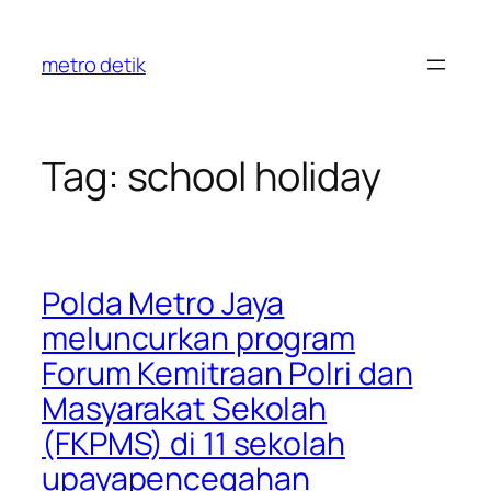
Skip
to
metro detik
content
Tag:
school holiday
Polda Metro Jaya
meluncurkan program
Forum Kemitraan Polri dan
Masyarakat Sekolah
(FKPMS) di 11 sekolah
upayapencegahan