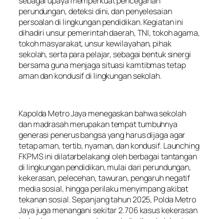
sebagai upaya memperkuat pencegahan
perundungan, deteksi dini, dan penyelesaian
persoalan di lingkungan pendidikan. Kegiatan ini
dihadiri unsur pemerintah daerah, TNI, tokoh agama,
tokoh masyarakat, unsur kewilayahan, pihak
sekolah, serta para pelajar, sebagai bentuk sinergi
bersama guna menjaga situasi kamtibmas tetap
aman dan kondusif di lingkungan sekolah.
Kapolda Metro Jaya menegaskan bahwa sekolah
dan madrasah merupakan tempat tumbuhnya
generasi penerus bangsa yang harus dijaga agar
tetap aman, tertib, nyaman, dan kondusif. Launching
FKPMS ini dilatarbelakangi oleh berbagai tantangan
di lingkungan pendidikan, mulai dari perundungan,
kekerasan, pelecehan, tawuran, pengaruh negatif
media sosial, hingga perilaku menyimpang akibat
tekanan sosial. Sepanjang tahun 2025, Polda Metro
Jaya juga menangani sekitar 2.706 kasus kekerasan