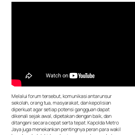
Melalui forum tersebut, komunikasi antarunsur
sekolah, orang tua, masyarakat, dan kepolisian
diperkuat agar setiap potensi gangguan dapat
dikenali sejak awal, dipetakan dengan baik, dan
ditangani secara cepat serta tepat. Kapolda Metro
Jaya juga menekankan pentingnya peran para wakil