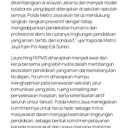
dikembangkan di wilayah Jakarta dan menjadi model
kolaborasi yang dapat diterapkan di sekolah-sekolah
lainnya. Polda Metro Jaya akan terus mendukung
langkah-langkah preventif dengan tetap
mengedepankan pendekatan humanis dan
profesional demi terciptanya lingkungan pendidikan
yang aman, tertib, dan kondusif,” ujar Kapolda Metro
Jaya Irjen Pol Asep Edi Suheri.
Launching FKPMS diharapkan menjadi awal dari
kerja bersama yang lebih nyata dalam membangun
ekosistem pendidikan yang aman dan berkelanjutan.
Ke depan, forum ini diharapkan mampu
menghadirkan peta kerawanan sekolah, jalur
komunikasi yang jelas, ruang konseling dan
penyelesaian masalah, serta keterlibatan aktif
seluruh unsur terkait. Polda Metro Jaya menegaskan
komitmennya untuk terus hadir sebagai mitra
masyarakat dalam menjaga keamanan lingkungan
pendidikan, sebagai bentuk komitmen pelayanan
kepada masyarakat dan upaya menjaga stabilitas