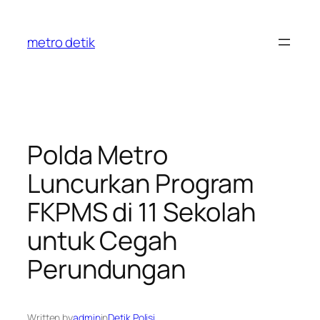
Skip
to
metro detik
content
Polda Metro
Luncurkan Program
FKPMS di 11 Sekolah
untuk Cegah
Perundungan
Written by
admin
in
Detik Polisi