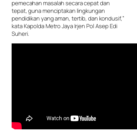
pemecahan masalah secara cepat dan
tepat, guna menciptakan lingkungan
pendidikan yang aman, tertib, dan kondusif,”
kata Kapolda Metro Jaya Irjen Pol Asep Edi
Suheri.