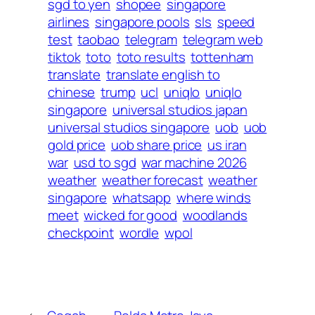
sgd to yen
shopee
singapore
airlines
singapore pools
sls
speed
test
taobao
telegram
telegram web
tiktok
toto
toto results
tottenham
translate
translate english to
chinese
trump
ucl
uniqlo
uniqlo
singapore
universal studios japan
universal studios singapore
uob
uob
gold price
uob share price
us iran
war
usd to sgd
war machine 2026
weather
weather forecast
weather
singapore
whatsapp
where winds
meet
wicked for good
woodlands
checkpoint
wordle
wpol