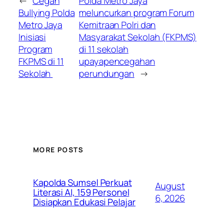
←
Cegah
Polda Metro Jaya
Bullying Polda
meluncurkan program Forum
Metro Jaya
Kemitraan Polri dan
Inisiasi
Masyarakat Sekolah (FKPMS)
Program
di 11 sekolah
FKPMS di 11
upayapencegahan
Sekolah
perundungan
→
MORE POSTS
Kapolda Sumsel Perkuat
August
Literasi AI, 159 Personel
6, 2026
Disiapkan Edukasi Pelajar