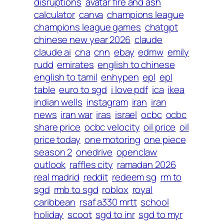
disruptions
avatar fire and ash
calculator
canva
champions league
champions league games
chatgpt
chinese new year 2026
claude
claude ai
cna
cnn
ebay
edmw
emily
rudd
emirates
english to chinese
english to tamil
enhypen
epl
epl
table
euro to sgd
i love pdf
ica
ikea
indian wells
instagram
iran
iran
news
iran war
iras
israel
ocbc
ocbc
share price
ocbc velocity
oil price
oil
price today
one motoring
one piece
season 2
onedrive
openclaw
outlook
raffles city
ramadan 2026
real madrid
reddit
redeem sg
rm to
sgd
rmb to sgd
roblox
royal
caribbean
rsaf a330 mrtt
school
holiday
scoot
sgd to inr
sgd to myr