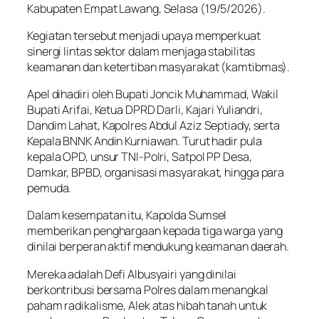
Kabupaten Empat Lawang, Selasa (19/5/2026).
Kegiatan tersebut menjadi upaya memperkuat
sinergi lintas sektor dalam menjaga stabilitas
keamanan dan ketertiban masyarakat (kamtibmas).
Apel dihadiri oleh Bupati Joncik Muhammad, Wakil
Bupati Arifai, Ketua DPRD Darli, Kajari Yuliandri,
Dandim Lahat, Kapolres Abdul Aziz Septiady, serta
Kepala BNNK Andin Kurniawan. Turut hadir pula
kepala OPD, unsur TNI-Polri, Satpol PP Desa,
Damkar, BPBD, organisasi masyarakat, hingga para
pemuda.
Dalam kesempatan itu, Kapolda Sumsel
memberikan penghargaan kepada tiga warga yang
dinilai berperan aktif mendukung keamanan daerah.
Mereka adalah Defi Albusyairi yang dinilai
berkontribusi bersama Polres dalam menangkal
paham radikalisme, Alek atas hibah tanah untuk