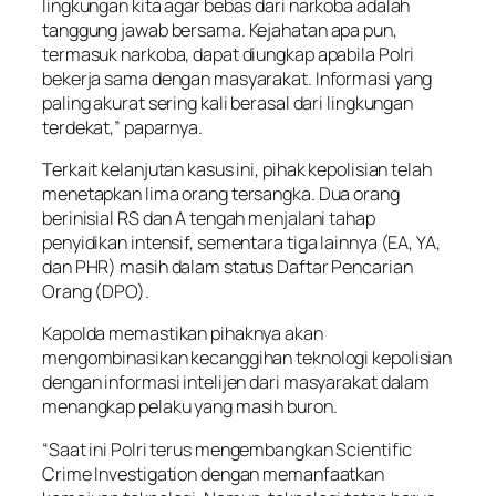
lingkungan kita agar bebas dari narkoba adalah
tanggung jawab bersama. Kejahatan apa pun,
termasuk narkoba, dapat diungkap apabila Polri
bekerja sama dengan masyarakat. Informasi yang
paling akurat sering kali berasal dari lingkungan
terdekat,” paparnya.
Terkait kelanjutan kasus ini, pihak kepolisian telah
menetapkan lima orang tersangka. Dua orang
berinisial RS dan A tengah menjalani tahap
penyidikan intensif, sementara tiga lainnya (EA, YA,
dan PHR) masih dalam status Daftar Pencarian
Orang (DPO).
Kapolda memastikan pihaknya akan
mengombinasikan kecanggihan teknologi kepolisian
dengan informasi intelijen dari masyarakat dalam
menangkap pelaku yang masih buron.
“Saat ini Polri terus mengembangkan Scientific
Crime Investigation dengan memanfaatkan