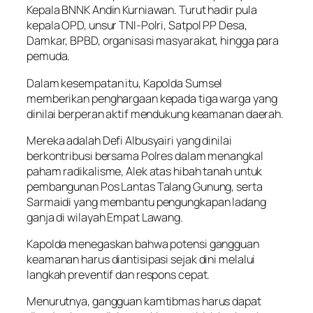
Kepala BNNK Andin Kurniawan. Turut hadir pula
kepala OPD, unsur TNI-Polri, Satpol PP Desa,
Damkar, BPBD, organisasi masyarakat, hingga para
pemuda.
Dalam kesempatan itu, Kapolda Sumsel
memberikan penghargaan kepada tiga warga yang
dinilai berperan aktif mendukung keamanan daerah.
Mereka adalah Defi Albusyairi yang dinilai
berkontribusi bersama Polres dalam menangkal
paham radikalisme, Alek atas hibah tanah untuk
pembangunan Pos Lantas Talang Gunung, serta
Sarmaidi yang membantu pengungkapan ladang
ganja di wilayah Empat Lawang.
Kapolda menegaskan bahwa potensi gangguan
keamanan harus diantisipasi sejak dini melalui
langkah preventif dan respons cepat.
Menurutnya, gangguan kamtibmas harus dapat