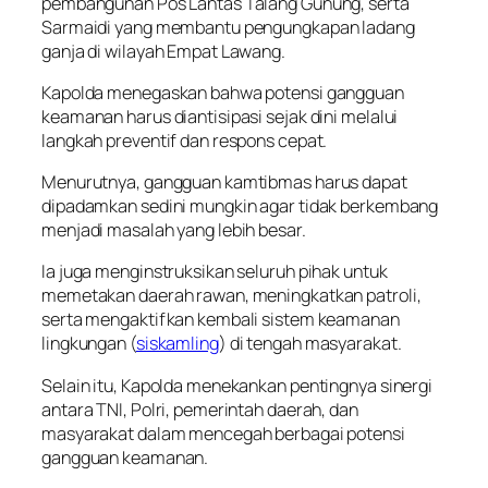
pembangunan Pos Lantas Talang Gunung, serta
Sarmaidi yang membantu pengungkapan ladang
ganja di wilayah Empat Lawang.
Kapolda menegaskan bahwa potensi gangguan
keamanan harus diantisipasi sejak dini melalui
langkah preventif dan respons cepat.
Menurutnya, gangguan kamtibmas harus dapat
dipadamkan sedini mungkin agar tidak berkembang
menjadi masalah yang lebih besar.
Ia juga menginstruksikan seluruh pihak untuk
memetakan daerah rawan, meningkatkan patroli,
serta mengaktifkan kembali sistem keamanan
lingkungan (
siskamling
) di tengah masyarakat.
Selain itu, Kapolda menekankan pentingnya sinergi
antara TNI, Polri, pemerintah daerah, dan
masyarakat dalam mencegah berbagai potensi
gangguan keamanan.