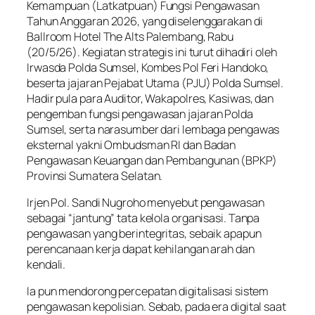
Kemampuan (Latkatpuan) Fungsi Pengawasan
Tahun Anggaran 2026, yang diselenggarakan di
Ballroom Hotel The Alts Palembang, Rabu
(20/5/26). Kegiatan strategis ini turut dihadiri oleh
Irwasda Polda Sumsel, Kombes Pol Feri Handoko,
beserta jajaran Pejabat Utama (PJU) Polda Sumsel.
Hadir pula para Auditor, Wakapolres, Kasiwas, dan
pengemban fungsi pengawasan jajaran Polda
Sumsel, serta narasumber dari lembaga pengawas
eksternal yakni Ombudsman RI dan Badan
Pengawasan Keuangan dan Pembangunan (BPKP)
Provinsi Sumatera Selatan.
Irjen Pol. Sandi Nugroho menyebut pengawasan
sebagai “jantung” tata kelola organisasi. Tanpa
pengawasan yang berintegritas, sebaik apapun
perencanaan kerja dapat kehilangan arah dan
kendali.
Ia pun mendorong percepatan digitalisasi sistem
pengawasan kepolisian. Sebab, pada era digital saat