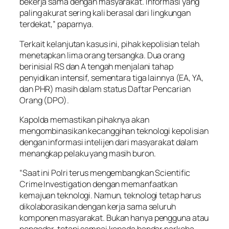
bekerja sama dengan masyarakat. Informasi yang
paling akurat sering kali berasal dari lingkungan
terdekat,” paparnya.
Terkait kelanjutan kasus ini, pihak kepolisian telah
menetapkan lima orang tersangka. Dua orang
berinisial RS dan A tengah menjalani tahap
penyidikan intensif, sementara tiga lainnya (EA, YA,
dan PHR) masih dalam status Daftar Pencarian
Orang (DPO).
Kapolda memastikan pihaknya akan
mengombinasikan kecanggihan teknologi kepolisian
dengan informasi intelijen dari masyarakat dalam
menangkap pelaku yang masih buron.
“Saat ini Polri terus mengembangkan Scientific
Crime Investigation dengan memanfaatkan
kemajuan teknologi. Namun, teknologi tetap harus
dikolaborasikan dengan kerja sama seluruh
komponen masyarakat. Bukan hanya pengguna atau