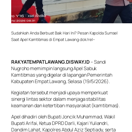
Sudahkah Anda Berbuat Baik Hari Ini? Pesan Kapolda Sumsel
Saat Apel Kamtibmas di Empat Lawang:dok/rel–
RAKYATEMPATLAWANG.DISWAY.ID
– Sandi
Nugroho memimpin langsung Apel Sabuk
Kamtibmas yang digelar di lapangan Pemerintah
Kabupaten Empat Lawang, Selasa (19/5/2026).
Kegiatan tersebut menjadi upaya memperkuat
sinergi lintas sektor dalam menjaga stabilitas
keamanan dan ketertiban masyarakat (kamtibmas).
Apel dihadiri oleh Bupati Joncik Muhammad, Wakil
Bupati Arifai, Ketua DPRD Darli, Kajari Yuliandri,
Dandim Lahat, Kapolres Abdul Aziz Septiady, serta