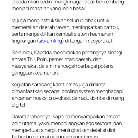
dipadamkan sedini mungkin agar tidak berkembang
menjadi masalah yang lebih besar.
Ia juga menginstruksikan seluruh pihak untuk
memetakan daerah rawan, meningkatkan patroli,
serta mengaktifkan kembali sistem keamanan
lingkungan (
siskamling
) di tengah masyarakat.
Selain itu, Kapolda menekankan pentingnya sinergi
antara TNI, Polri, pemerintah daerah, dan
masyarakat dalam mencegah berbagai potensi
gangguan keamanan.
Kegiatan sambang kamtibmas juga diminta
dimanfaatkan sebagai cooling system menghadapi
ancaman hoaks, provokasi, dan adu domba di ruang
digital.
Dalam arahannya, Kapolda menyampaikan empat
poin utama, yakni menghilangkan ego sektoral dan
memperkuat sinergi, meningkatkan deteksi dini
terhadap potensi gangguan kamtibmas,