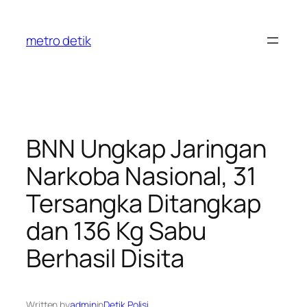
Skip
to
metro detik
content
BNN Ungkap Jaringan
Narkoba Nasional, 31
Tersangka Ditangkap
dan 136 Kg Sabu
Berhasil Disita
Written by
admin
in
Detik Polisi