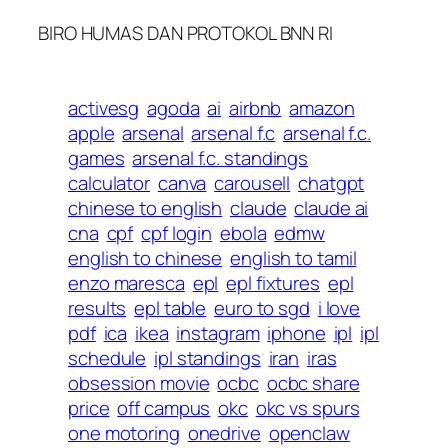
BIRO HUMAS DAN PROTOKOL BNN RI
activesg
agoda
ai
airbnb
amazon
apple
arsenal
arsenal f.c
arsenal f.c.
games
arsenal f.c. standings
calculator
canva
carousell
chatgpt
chinese to english
claude
claude ai
cna
cpf
cpf login
ebola
edmw
english to chinese
english to tamil
enzo maresca
epl
epl fixtures
epl
results
epl table
euro to sgd
i love
pdf
ica
ikea
instagram
iphone
ipl
ipl
schedule
ipl standings
iran
iras
obsession movie
ocbc
ocbc share
price
off campus
okc
okc vs spurs
one motoring
onedrive
openclaw