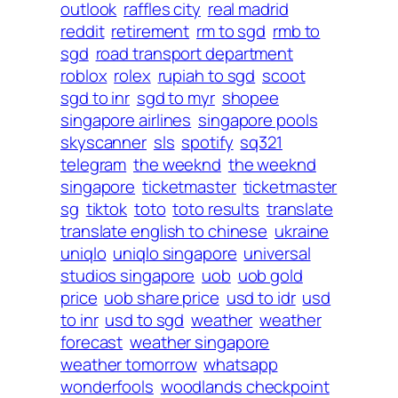
outlook
raffles city
real madrid
reddit
retirement
rm to sgd
rmb to
sgd
road transport department
roblox
rolex
rupiah to sgd
scoot
sgd to inr
sgd to myr
shopee
singapore airlines
singapore pools
skyscanner
sls
spotify
sq321
telegram
the weeknd
the weeknd
singapore
ticketmaster
ticketmaster
sg
tiktok
toto
toto results
translate
translate english to chinese
ukraine
uniqlo
uniqlo singapore
universal
studios singapore
uob
uob gold
price
uob share price
usd to idr
usd
to inr
usd to sgd
weather
weather
forecast
weather singapore
weather tomorrow
whatsapp
wonderfools
woodlands checkpoint