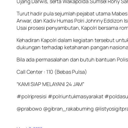
Ujang Darwis, serta Wakapolda Sumsel Rony Sa
Turut hadir pula sejumlah pejabat utama Mabes 
Anwar, dan Kadiv Humas Polri Johnny Eddizon Isi
Usai prosesi penyambutan, Kapolri bersama ro
Kehadiran Kapolri dalam kegiatan tersebut unt
dukungan terhadap ketahanan pangan nasiona
Bila ada permasalahan dan butuh bantuan Polisi
Call Center : 110 (Bebas Pulsa)
“KAMI SIAP MELAYANI 24 JAM”
#polripresisi #polriuntukmasyarakat #polda
@prabowo @gibran_rakabuming @listyosigitpr