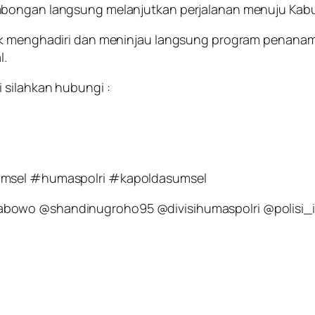
mbongan langsung melanjutkan perjalanan menuju Kabu
uk menghadiri dan meninjau langsung program penanama
l.
 silahkan hubungi :
sumsel #humaspolri #kapoldasumsel
abowo @shandinugroho95 @divisihumaspolri @polisi_