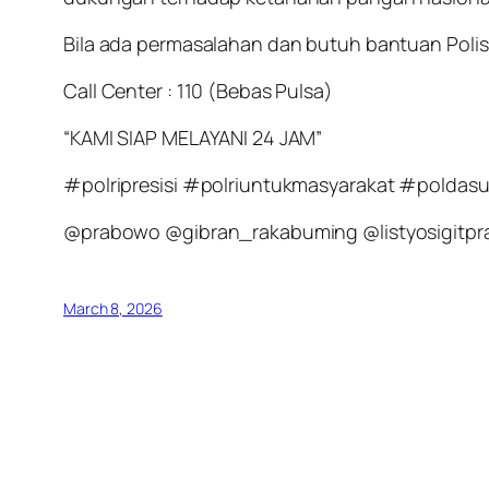
Bila ada permasalahan dan butuh bantuan Polisi
Call Center : 110 (Bebas Pulsa)
“KAMI SIAP MELAYANI 24 JAM”
#polripresisi #polriuntukmasyarakat #polda
@prabowo @gibran_rakabuming @listyosigitpr
March 8, 2026