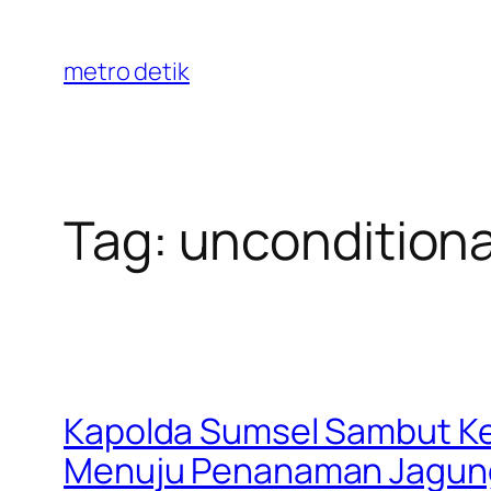
Skip
to
metro detik
content
Tag:
unconditiona
Kapolda Sumsel Sambut Ked
Menuju Penanaman Jagung S