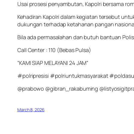
Usai prosesi penyambutan, Kapolri bersama ro
Kehadiran Kapolri dalam kegiatan tersebut unt
dukungan terhadap ketahanan pangan nasiona
Bila ada permasalahan dan butuh bantuan Polisi
Call Center : 110 (Bebas Pulsa)
“KAMI SIAP MELAYANI 24 JAM”
#polripresisi #polriuntukmasyarakat #polda
@prabowo @gibran_rakabuming @listyosigitpr
March 8, 2026