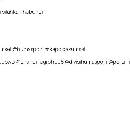
 silahkan hubungi :
sumsel #humaspolri #kapoldasumsel
abowo @shandinugroho95 @divisihumaspolri @polisi_