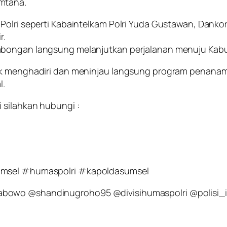
mtana.
Polri seperti Kabaintelkam Polri Yuda Gustawan, Dankor
r.
mbongan langsung melanjutkan perjalanan menuju Kabu
uk menghadiri dan meninjau langsung program penanama
l.
 silahkan hubungi :
sumsel #humaspolri #kapoldasumsel
abowo @shandinugroho95 @divisihumaspolri @polisi_