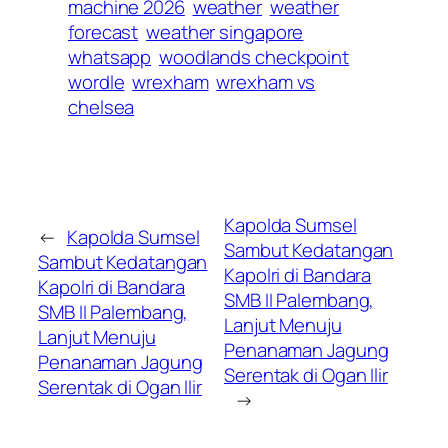
machine 2026
weather
weather
forecast
weather singapore
whatsapp
woodlands checkpoint
wordle
wrexham
wrexham vs
chelsea
Kapolda Sumsel
←
Kapolda Sumsel
Sambut Kedatangan
Sambut Kedatangan
Kapolri di Bandara
Kapolri di Bandara
SMB II Palembang,
SMB II Palembang,
Lanjut Menuju
Lanjut Menuju
Penanaman Jagung
Penanaman Jagung
Serentak di Ogan Ilir
Serentak di Ogan Ilir
→