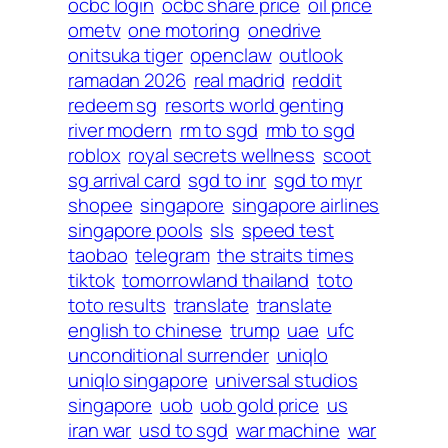
ocbc login
ocbc share price
oil price
ometv
one motoring
onedrive
onitsuka tiger
openclaw
outlook
ramadan 2026
real madrid
reddit
redeem sg
resorts world genting
river modern
rm to sgd
rmb to sgd
roblox
royal secrets wellness
scoot
sg arrival card
sgd to inr
sgd to myr
shopee
singapore
singapore airlines
singapore pools
sls
speed test
taobao
telegram
the straits times
tiktok
tomorrowland thailand
toto
toto results
translate
translate
english to chinese
trump
uae
ufc
unconditional surrender
uniqlo
uniqlo singapore
universal studios
singapore
uob
uob gold price
us
iran war
usd to sgd
war machine
war