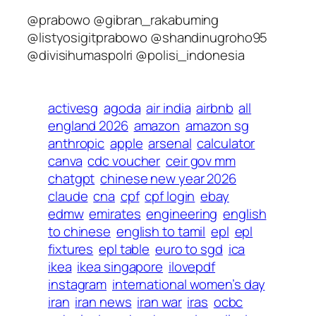
@prabowo @gibran_rakabuming
@listyosigitprabowo @shandinugroho95
@divisihumaspolri @polisi_indonesia
activesg
agoda
air india
airbnb
all
england 2026
amazon
amazon sg
anthropic
apple
arsenal
calculator
canva
cdc voucher
ceir gov mm
chatgpt
chinese new year 2026
claude
cna
cpf
cpf login
ebay
edmw
emirates
engineering
english
to chinese
english to tamil
epl
epl
fixtures
epl table
euro to sgd
ica
ikea
ikea singapore
ilovepdf
instagram
international women’s day
iran
iran news
iran war
iras
ocbc