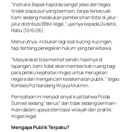
“Instruksi Bapak Kapolda sangat jelas dan tegas:
tindak siapa pun yang bermain, tanpa terkecuali.
Kami sedang melakukan pembersihan total di jalur-
jalur distribusi BBM ilegal,” ujarnya kepada 24detik,
Rabu (10/6/26).
Menurutnya, ini bukan lagi soal kucing-kucingan,
tapi tentang penegakan hukum yang berwibawa.
“Masyarakat bisa melihat sendiri hasilnya di
lapangan, kami tidak akan memberikan ruang bagi
para pelaku kejahatan migas untuk merugikan
negara dan mengancam keselamatan publik,” tegas
Kombes Pol Nandang Wijaya Mukmin.
Pernyataan ini menjadi sinyal kuat bahwa Polda
Sumsel sedang “serius” dan tidak sedang bermain-
main dalam upaya sterilisasi wilayah dari praktik
migas ilegal.
Mengapa Publik Terpaku?