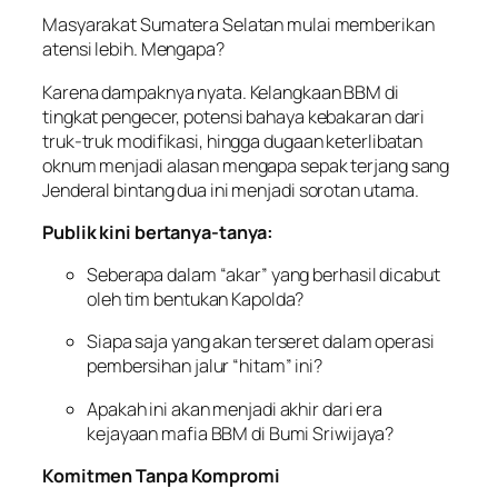
Masyarakat Sumatera Selatan mulai memberikan
atensi lebih. Mengapa?
Karena dampaknya nyata. Kelangkaan BBM di
tingkat pengecer, potensi bahaya kebakaran dari
truk-truk modifikasi, hingga dugaan keterlibatan
oknum menjadi alasan mengapa sepak terjang sang
Jenderal bintang dua ini menjadi sorotan utama.
Publik kini bertanya-tanya:
Seberapa dalam “akar” yang berhasil dicabut
oleh tim bentukan Kapolda?
Siapa saja yang akan terseret dalam operasi
pembersihan jalur “hitam” ini?
Apakah ini akan menjadi akhir dari era
kejayaan mafia BBM di Bumi Sriwijaya?
Komitmen Tanpa Kompromi