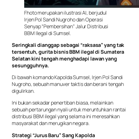
Fhoto merupakan ilustrasi AI, berjudul
Irjen Pol Sandi Nugroho dan Operasi
Senyap “Pembersihan” Jalur Distribusi
BBM Ilegal di Sumsel.
Seringkali dianggap sebagai “raksasa” yang tak
tersentuh, gurita bisnis BBM ilegal di Sumatera
Selatan kini tengah menghadapi lawan yang
sesungguhnya.
Di bawah komando Kapolda Sumsel, Irjen Pol Sandi
Nugroho, sebuah manuver taktis dan berani tengah
digulirkan.
Ini bukan sekadar penertiban biasa, melainkan
sebuah pertarungan nyali untuk meruntuhkan rantai
distribusi BBM ilegal yang selama ini meresahkan
masyarakat dan merugikan negara.
Strategi “Jurus Baru” Sang Kapolda