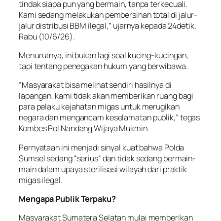
tindak siapa pun yang bermain, tanpa terkecuali.
Kami sedang melakukan pembersihan total di jalur-
jalur distribusi BBM ilegal,” ujarnya kepada 24detik,
Rabu (10/6/26).
Menurutnya, ini bukan lagi soal kucing-kucingan,
tapi tentang penegakan hukum yang berwibawa.
“Masyarakat bisa melihat sendiri hasilnya di
lapangan, kami tidak akan memberikan ruang bagi
para pelaku kejahatan migas untuk merugikan
negara dan mengancam keselamatan publik,” tegas
Kombes Pol Nandang Wijaya Mukmin.
Pernyataan ini menjadi sinyal kuat bahwa Polda
Sumsel sedang “serius” dan tidak sedang bermain-
main dalam upaya sterilisasi wilayah dari praktik
migas ilegal.
Mengapa Publik Terpaku?
Masyarakat Sumatera Selatan mulai memberikan