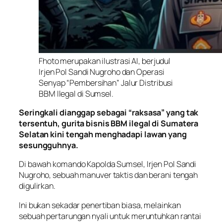
Fhoto merupakan ilustrasi AI, berjudul
Irjen Pol Sandi Nugroho dan Operasi
Senyap “Pembersihan” Jalur Distribusi
BBM Ilegal di Sumsel.
Seringkali dianggap sebagai “raksasa” yang tak
tersentuh, gurita bisnis BBM ilegal di Sumatera
Selatan kini tengah menghadapi lawan yang
sesungguhnya.
Di bawah komando Kapolda Sumsel, Irjen Pol Sandi
Nugroho, sebuah manuver taktis dan berani tengah
digulirkan.
Ini bukan sekadar penertiban biasa, melainkan
sebuah pertarungan nyali untuk meruntuhkan rantai