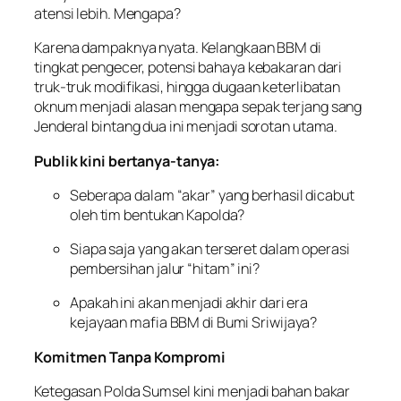
atensi lebih. Mengapa?
Karena dampaknya nyata. Kelangkaan BBM di
tingkat pengecer, potensi bahaya kebakaran dari
truk-truk modifikasi, hingga dugaan keterlibatan
oknum menjadi alasan mengapa sepak terjang sang
Jenderal bintang dua ini menjadi sorotan utama.
Publik kini bertanya-tanya:
Seberapa dalam “akar” yang berhasil dicabut
oleh tim bentukan Kapolda?
Siapa saja yang akan terseret dalam operasi
pembersihan jalur “hitam” ini?
Apakah ini akan menjadi akhir dari era
kejayaan mafia BBM di Bumi Sriwijaya?
Komitmen Tanpa Kompromi
Ketegasan Polda Sumsel kini menjadi bahan bakar