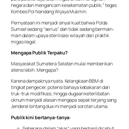
negara dan mengancam keselamatan publik,” tegas
Kombes Pol Nandang Wijaya Mukmin.
Pernyataan ini menjadi sinyal kuat bahwa Polda
Sumsel sedang “serius” dan tidak sedang bermain-
main dalam upaya sterilisasi wilayah dari praktik
migas ilegal.
Mengapa Publik Terpaku?
Masyarakat Sumatera Selatan mulai memberikan
atensi lebih. Mengapa?
Karena dampaknya nyata. Kelangkaan BBM di
tingkat pengecer, potensi bahaya kebakaran dari
truk-truk modifikasi, hingga dugaan keterlibatan
oknum menjadi alasan mengapa sepak terjang sang
Jenderal bintang dua ini menjadi sorotan utama.
Publik kini bertanya-tanya:
Seberapa dalam “akar” yang berhasil dicabut