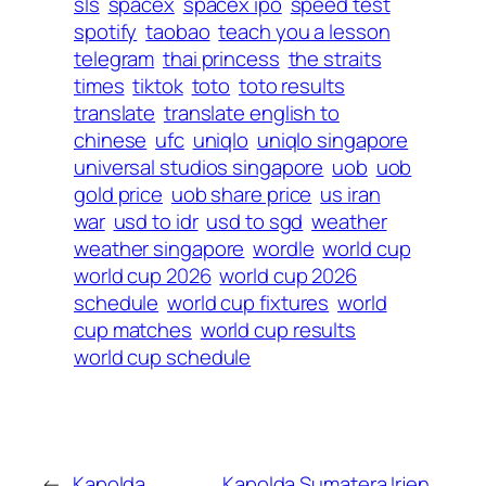
sls
spacex
spacex ipo
speed test
spotify
taobao
teach you a lesson
telegram
thai princess
the straits
times
tiktok
toto
toto results
translate
translate english to
chinese
ufc
uniqlo
uniqlo singapore
universal studios singapore
uob
uob
gold price
uob share price
us iran
war
usd to idr
usd to sgd
weather
weather singapore
wordle
world cup
world cup 2026
world cup 2026
schedule
world cup fixtures
world
cup matches
world cup results
world cup schedule
←
Kapolda
Kapolda Sumatera Irjen