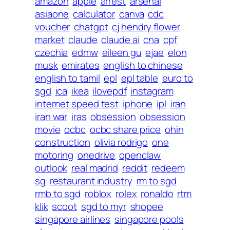
amazon
apple
arrest
arsenal
asiaone
calculator
canva
cdc
voucher
chatgpt
cj hendry flower
market
claude
claude ai
cna
cpf
czechia
edmw
eileen gu
ejae
elon
musk
emirates
english to chinese
english to tamil
epl
epl table
euro to
sgd
ica
ikea
ilovepdf
instagram
internet speed test
iphone
ipl
iran
iran war
iras
obsession
obsession
movie
ocbc
ocbc share price
ohin
construction
olivia rodrigo
one
motoring
onedrive
openclaw
outlook
real madrid
reddit
redeem
sg
restaurant industry
rm to sgd
rmb to sgd
roblox
rolex
ronaldo
rtm
klik
scoot
sgd to myr
shopee
singapore airlines
singapore pools