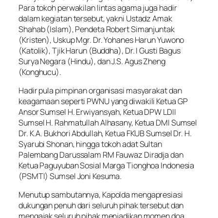
Para tokoh perwakilan lintas agama juga hadir
dalam kegiatan tersebut, yakni Ustadz Amak
Shahab (Islam), Pendeta Robert Simanjuntak
(Kristen), Uskup Mgr. Dr. Yohanes Harun Yuwono
(Katolik), Tjik Harun (Buddha), Dr. I Gusti Bagus
Surya Negara (Hindu), dan J.S. Agus Zheng
(Konghucu).
Hadir pula pimpinan organisasi masyarakat dan
keagamaan seperti PWNU yang diwakili Ketua GP
Ansor Sumsel H. Erwiyansyah, Ketua DPW LDII
Sumsel H. Rahmatullah Alhasany, Ketua DMI Sumsel
Dr. K.A. Bukhori Abdullah, Ketua FKUB Sumsel Dr. H.
Syarubi Shonan, hingga tokoh adat Sultan
Palembang Darussalam RM Fauwaz Diradja dan
Ketua Paguyuban Sosial Marga Tionghoa Indonesia
(PSMTI) Sumsel Joni Kesuma.
Menutup sambutannya, Kapolda mengapresiasi
dukungan penuh dari seluruh pihak tersebut dan
mengajak seluruh pihak menjadikan momen doa