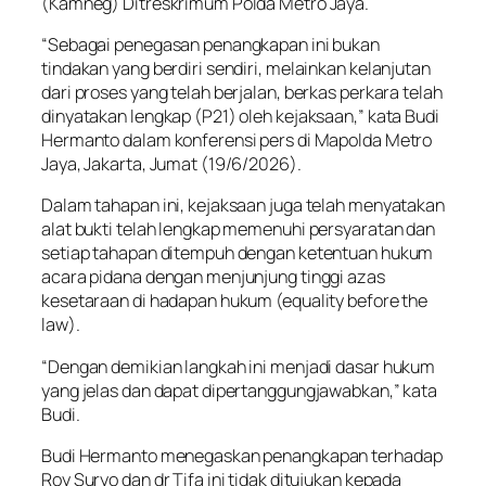
(Kamneg) Ditreskrimum Polda Metro Jaya.
“Sebagai penegasan penangkapan ini bukan
tindakan yang berdiri sendiri, melainkan kelanjutan
dari proses yang telah berjalan, berkas perkara telah
dinyatakan lengkap (P21) oleh kejaksaan,” kata Budi
Hermanto dalam konferensi pers di Mapolda Metro
Jaya, Jakarta, Jumat (19/6/2026).
Dalam tahapan ini, kejaksaan juga telah menyatakan
alat bukti telah lengkap memenuhi persyaratan dan
setiap tahapan ditempuh dengan ketentuan hukum
acara pidana dengan menjunjung tinggi azas
kesetaraan di hadapan hukum (equality before the
law).
“Dengan demikian langkah ini menjadi dasar hukum
yang jelas dan dapat dipertanggungjawabkan,” kata
Budi.
Budi Hermanto menegaskan penangkapan terhadap
Roy Suryo dan dr Tifa ini tidak ditujukan kepada