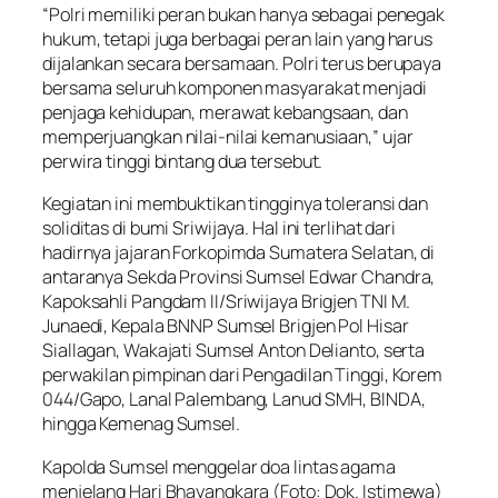
“Polri memiliki peran bukan hanya sebagai penegak
hukum, tetapi juga berbagai peran lain yang harus
dijalankan secara bersamaan. Polri terus berupaya
bersama seluruh komponen masyarakat menjadi
penjaga kehidupan, merawat kebangsaan, dan
memperjuangkan nilai-nilai kemanusiaan,” ujar
perwira tinggi bintang dua tersebut.
Kegiatan ini membuktikan tingginya toleransi dan
soliditas di bumi Sriwijaya. Hal ini terlihat dari
hadirnya jajaran Forkopimda Sumatera Selatan, di
antaranya Sekda Provinsi Sumsel Edwar Chandra,
Kapoksahli Pangdam II/Sriwijaya Brigjen TNI M.
Junaedi, Kepala BNNP Sumsel Brigjen Pol Hisar
Siallagan, Wakajati Sumsel Anton Delianto, serta
perwakilan pimpinan dari Pengadilan Tinggi, Korem
044/Gapo, Lanal Palembang, Lanud SMH, BINDA,
hingga Kemenag Sumsel.
Kapolda Sumsel menggelar doa lintas agama
menjelang Hari Bhayangkara (Foto: Dok. Istimewa)