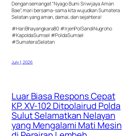
Dengan semangat “Nyago Bumi Sriwijaya Aman
Bae”, mari bersama-sama kita wujudkan Sumatera
Selatan yang aman, damai, dan sejahtera!
#HariBhayangkara80 #IrjenPolSandiNugroho
#KapoldaSumsel #PoldaSumsel
#SumateraSelatan
July 1, 2026
Luar Biasa Respons Cepat
KP. XV-102 Ditpolairud Polda
Sulut Selamatkan Nelayan
yang Mengalami Mati Mesin
di Perairan Lembeh