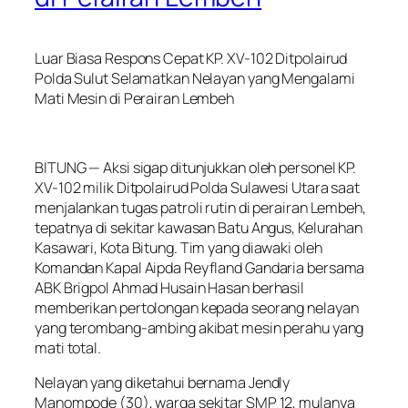
Luar Biasa Respons Cepat KP. XV-102 Ditpolairud
Polda Sulut Selamatkan Nelayan yang Mengalami
Mati Mesin di Perairan Lembeh
BITUNG — Aksi sigap ditunjukkan oleh personel KP.
XV-102 milik Ditpolairud Polda Sulawesi Utara saat
menjalankan tugas patroli rutin di perairan Lembeh,
tepatnya di sekitar kawasan Batu Angus, Kelurahan
Kasawari, Kota Bitung. Tim yang diawaki oleh
Komandan Kapal Aipda Reyfland Gandaria bersama
ABK Brigpol Ahmad Husain Hasan berhasil
memberikan pertolongan kepada seorang nelayan
yang terombang-ambing akibat mesin perahu yang
mati total.
Nelayan yang diketahui bernama Jendly
Manompode (30), warga sekitar SMP 12, mulanya