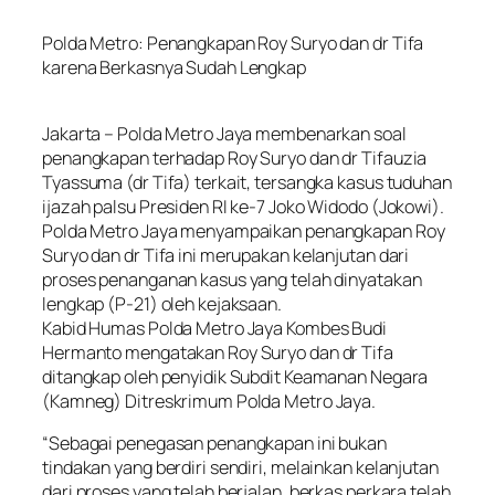
Polda Metro: Penangkapan Roy Suryo dan dr Tifa
karena Berkasnya Sudah Lengkap
Jakarta – Polda Metro Jaya membenarkan soal
penangkapan terhadap Roy Suryo dan dr Tifauzia
Tyassuma (dr Tifa) terkait, tersangka kasus tuduhan
ijazah palsu Presiden RI ke-7 Joko Widodo (Jokowi).
Polda Metro Jaya menyampaikan penangkapan Roy
Suryo dan dr Tifa ini merupakan kelanjutan dari
proses penanganan kasus yang telah dinyatakan
lengkap (P-21) oleh kejaksaan.
Kabid Humas Polda Metro Jaya Kombes Budi
Hermanto mengatakan Roy Suryo dan dr Tifa
ditangkap oleh penyidik Subdit Keamanan Negara
(Kamneg) Ditreskrimum Polda Metro Jaya.
“Sebagai penegasan penangkapan ini bukan
tindakan yang berdiri sendiri, melainkan kelanjutan
dari proses yang telah berjalan, berkas perkara telah