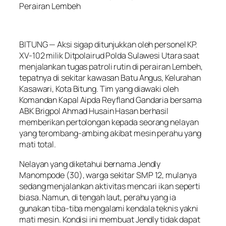
Perairan Lembeh
BITUNG — Aksi sigap ditunjukkan oleh personel KP.
XV-102 milik Ditpolairud Polda Sulawesi Utara saat
menjalankan tugas patroli rutin di perairan Lembeh,
tepatnya di sekitar kawasan Batu Angus, Kelurahan
Kasawari, Kota Bitung. Tim yang diawaki oleh
Komandan Kapal Aipda Reyfland Gandaria bersama
ABK Brigpol Ahmad Husain Hasan berhasil
memberikan pertolongan kepada seorang nelayan
yang terombang-ambing akibat mesin perahu yang
mati total.
Nelayan yang diketahui bernama Jendly
Manompode (30), warga sekitar SMP 12, mulanya
sedang menjalankan aktivitas mencari ikan seperti
biasa. Namun, di tengah laut, perahu yang ia
gunakan tiba-tiba mengalami kendala teknis yakni
mati mesin. Kondisi ini membuat Jendly tidak dapat