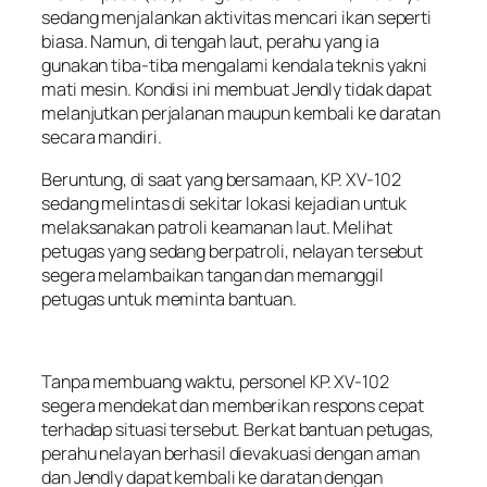
sedang menjalankan aktivitas mencari ikan seperti
biasa. Namun, di tengah laut, perahu yang ia
gunakan tiba-tiba mengalami kendala teknis yakni
mati mesin. Kondisi ini membuat Jendly tidak dapat
melanjutkan perjalanan maupun kembali ke daratan
secara mandiri.
Beruntung, di saat yang bersamaan, KP. XV-102
sedang melintas di sekitar lokasi kejadian untuk
melaksanakan patroli keamanan laut. Melihat
petugas yang sedang berpatroli, nelayan tersebut
segera melambaikan tangan dan memanggil
petugas untuk meminta bantuan.
Tanpa membuang waktu, personel KP. XV-102
segera mendekat dan memberikan respons cepat
terhadap situasi tersebut. Berkat bantuan petugas,
perahu nelayan berhasil dievakuasi dengan aman
dan Jendly dapat kembali ke daratan dengan