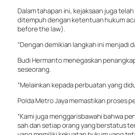
Dalam tahapan ini, kejaksaan juga tela
ditempuh dengan ketentuan hukum acar
before the law).
“Dengan demikian langkah ini menjadi 
Budi Hermanto menegaskan penangkapan 
seseorang.
“Melainkan kepada perbuatan yang did
Polda Metro Jaya memastikan proses pen
“Kami juga menggarisbawahi bahwa pe
sah dan setiap orang yang berstatus te
yang memiliki kekuatan hukum yang tet