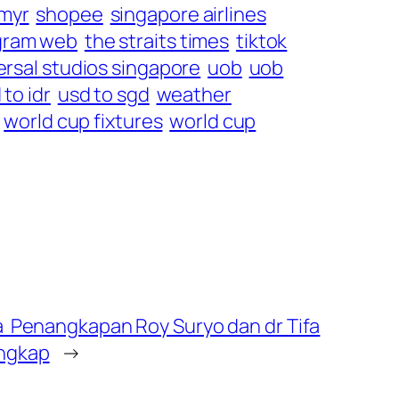
 myr
shopee
singapore airlines
gram web
the straits times
tiktok
ersal studios singapore
uob
uob
 to idr
usd to sgd
weather
world cup fixtures
world cup
a Penangkapan Roy Suryo dan dr Tifa
engkap
→