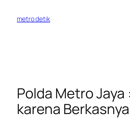
Skip
to
metro detik
content
Polda Metro Jaya 
karena Berkasny