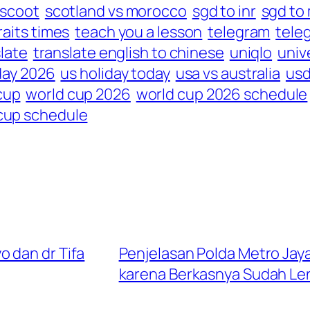
scoot
scotland vs morocco
sgd to inr
sgd to
raits times
teach you a lesson
telegram
tele
late
translate english to chinese
uniqlo
univ
day 2026
us holiday today
usa vs australia
usd
cup
world cup 2026
world cup 2026 schedule
cup schedule
 dan dr Tifa
Penjelasan Polda Metro Jay
karena Berkasnya Sudah L