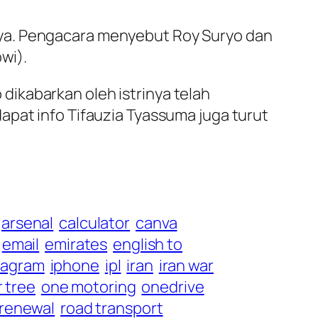
aya. Pengacara menyebut Roy Suryo dan
wi).
o dikabarkan oleh istrinya telah
apat info Tifauzia Tyassuma juga turut
arsenal
calculator
canva
email
emirates
english to
tagram
iphone
ipl
iran
iran war
r tree
one motoring
onedrive
 renewal
road transport