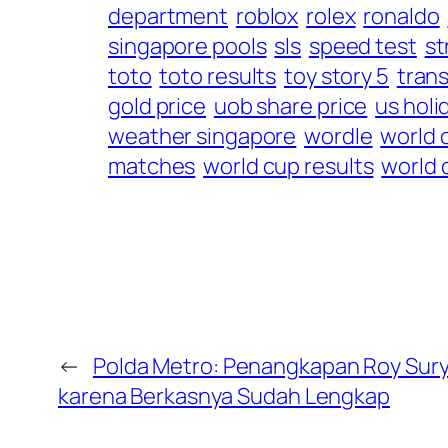
department
roblox
rolex
ronaldo
singapore pools
sls
speed test
st
toto
toto results
toy story 5
trans
gold price
uob share price
us holi
weather singapore
wordle
world 
matches
world cup results
world 
←
Polda Metro: Penangkapan Roy Suryo
karena Berkasnya Sudah Lengkap