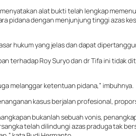
h menyatakan alat bukti telah lengkap memen
a pidana dengan menjunjung tinggi azas kes
dasar hukum yang jelas dan dapat dipertanggu
terhadap Roy Suryo dan dr Tifa ini tidak di
uga melanggar ketentuan pidana,” imbuhnya.
anganan kasus berjalan profesional, proporsi
nangkapan bukanlah sebuah vonis, penangkap
rsangka telah dilindungi azas praduga tak be
ap,” kata Budi Hermanto.