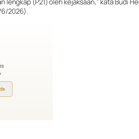
an lengkap (P21) oleh kejaksaan,” kata Budi H
/6/2026).