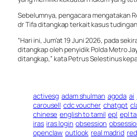
Sebelumnya, pengacara mengatakan Roy
dr Tifa ditangkap terkait kasus tudinga
“Hari ini, Jum’at 19 Juni 2026, pada seki
ditangkap oleh penyidik Polda Metro Ja
ditangkap,” kata Petrus Selestinus kep
activesg
adam shulman
agoda
ai
carousell
cdc voucher
chatgpt
c
chinese
english to tamil
epl
epl t
iras
iras login
obsession
obsessio
openclaw
outlook
real madrid
red