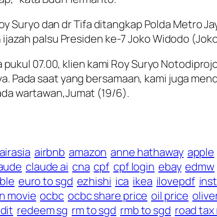
 Suryo dan dr Tifa ditangkap Polda Metro J
n ijazah palsu Presiden ke-7 Joko Widodo (Joko
ra pukul 07.00, klien kami Roy Suryo Notodiproj
ya. Pada saat yang bersamaan, kami juga mend
ada wartawan,Jumat (19/6).
airasia
airbnb
amazon
anne hathaway
apple
laude
claude ai
cna
cpf
cpf login
ebay
edmw
able
euro to sgd
ezhishi
ica
ikea
ilovepdf
ins
n movie
ocbc
ocbc share price
oil price
olive
dit
redeem sg
rm to sgd
rmb to sgd
road tax