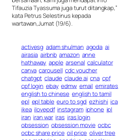
Tifauzia Tyassuma juga turut ditangkap,”
kata Petrus Selestinus kepada
wartawan,Jumat (19/6).
activesg
adam shulman
agoda
ai
airasia
airbnb
amazon
anne
hathaway
apple
arsenal
calculator
canva
carousell
cdc voucher
chatgpt
claude
claude ai
cna
cpf
cpf login
ebay
edmw
email
emirates
english to chinese
english to tamil
epl
epl table
euro to sgd
ezhishi
ica
ikea
ilovepdf
instagram
iphone
ipl
iran
iran war
iras
iras login
obsession
obsession movie
ocbc
ocbc share price
oil price
oliver tree