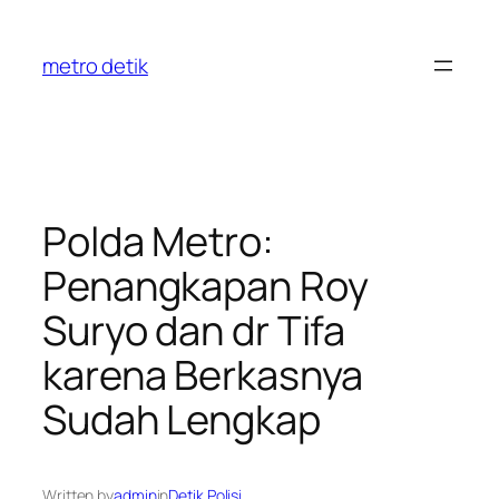
Skip
to
metro detik
content
Polda Metro:
Penangkapan Roy
Suryo dan dr Tifa
karena Berkasnya
Sudah Lengkap
Written by
admin
in
Detik Polisi