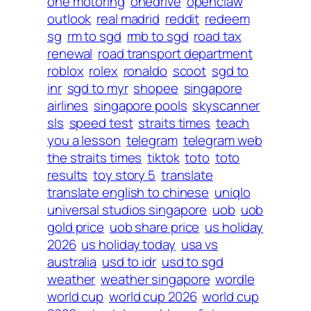
one motoring
onedrive
openclaw
outlook
real madrid
reddit
redeem
sg
rm to sgd
rmb to sgd
road tax
renewal
road transport department
roblox
rolex
ronaldo
scoot
sgd to
inr
sgd to myr
shopee
singapore
airlines
singapore pools
skyscanner
sls
speed test
straits times
teach
you a lesson
telegram
telegram web
the straits times
tiktok
toto
toto
results
toy story 5
translate
translate english to chinese
uniqlo
universal studios singapore
uob
uob
gold price
uob share price
us holiday
2026
us holiday today
usa vs
australia
usd to idr
usd to sgd
weather
weather singapore
wordle
world cup
world cup 2026
world cup