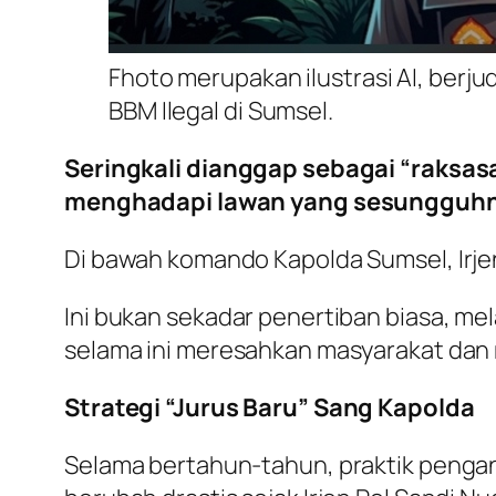
Fhoto merupakan ilustrasi AI, berju
BBM Ilegal di Sumsel.
Seringkali dianggap sebagai “raksasa
menghadapi lawan yang sesungguhn
Di bawah komando Kapolda Sumsel, Irjen
Ini bukan sekadar penertiban biasa, me
selama ini meresahkan masyarakat dan
Strategi “Jurus Baru” Sang Kapolda
Selama bertahun-tahun, praktik pengan