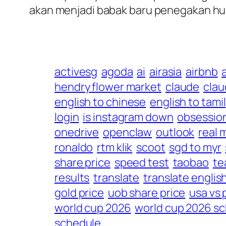
akan menjadi babak baru penegakan hu
activesg
agoda
ai
airasia
airbnb
hendry flower market
claude
clau
english to chinese
english to tamil
login
is instagram down
obsessio
onedrive
openclaw
outlook
real 
ronaldo
rtm klik
scoot
sgd to myr
share price
speed test
taobao
te
results
translate
translate englis
gold price
uob share price
usa vs
world cup 2026
world cup 2026 s
schedule