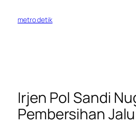
Skip
to
metro detik
content
Irjen Pol Sandi N
Pembersihan Jalur