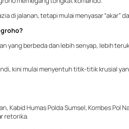
 Nugroho memegang tongkat komando.
zia di jalanan, tetapi mulai menyasar “akar” d
Nugroho?
n yang berbeda dan lebih senyap, lebih teru
di, kini mulai menyentuh titik-titik krusial
gan, Kabid Humas Polda Sumsel, Kombes Pol 
 retorika.