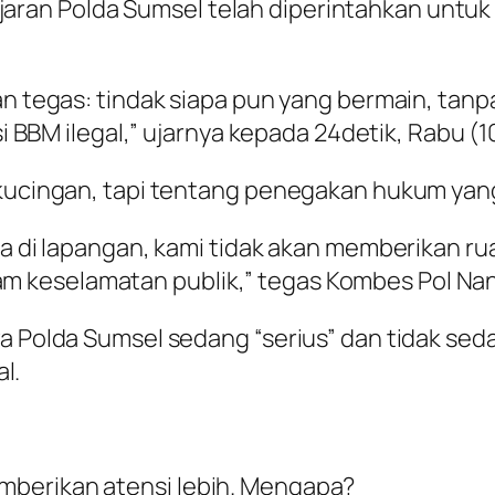
an Polda Sumsel telah diperintahkan untuk t
dan tegas: tindak siapa pun yang bermain, tan
usi BBM ilegal,” ujarnya kepada 24detik, Rabu (1
g-kucingan, tapi tentang penegakan hukum ya
nya di lapangan, kami tidak akan memberikan r
 keselamatan publik,” tegas Kombes Pol Na
wa Polda Sumsel sedang “serius” dan tidak s
al.
mberikan atensi lebih. Mengapa?