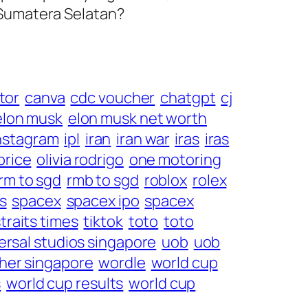
 Sumatera Selatan?
tor
canva
cdc voucher
chatgpt
cj
elon musk
elon musk net worth
nstagram
ipl
iran
iran war
iras
iras
 price
olivia rodrigo
one motoring
rm to sgd
rmb to sgd
roblox
rolex
ls
spacex
spacex ipo
spacex
traits times
tiktok
toto
toto
ersal studios singapore
uob
uob
her singapore
wordle
world cup
s
world cup results
world cup