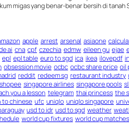
kum migas yang benar-benar bersih di tanah
amazon
apple
arrest
arsenal
asiaone
calcula
de ai
cna
cpf
czechia
edmw
eileen gu
ejae
epl
epl table
euro to sgd
ica
ikea
ilovepdf
i
n
obsession movie
ocbc
ocbc share price
oil
madrid
reddit
redeem sg
restaurant industry
shopee
singapore airlines
singapore pools
s
ach you a lesson
telegram
thai princess
the s
h to chinese
ufc
uniqlo
uniqlo singapore
univ
 paraguay
usd to idr
usd to sgd
weather
weat
chedule
world cup fixtures
world cup matche