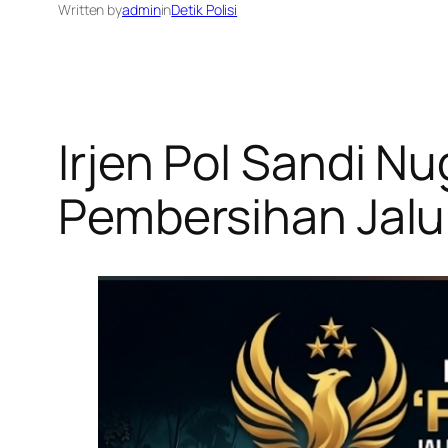
Written by
admin
in
Detik Polisi
Irjen Pol Sandi N
Pembersihan Jalur