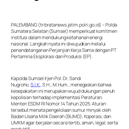
PALEMBANG (tribratanews.jatim.polri.go.id) – Polda
Sumatera Selatan (Sumsel) memperkuat komitmen
institusi dalam mendukung ketahanan energi
nasional. Langkah nyata ini diwujudkan melalui
penandatanganan Perjanjian Kerja Sama dengan PT
Pertamina Eksplorasi dan Produksi (EP).
Kapolda Sumsel Irjen Pol. Dr. Sandi
Nugroho,
S.I.K.,
S.H., M.Hum., menegaskan bahwa
kesepakatan ini merupakan wujud dukungan penuh
kepolisian terhadap implementasi Peraturan
Menteri ESDM RI Nomor 14 Tahun 2025. Aturan
tersebut menata pengelolaan sumur minyak oleh
Badan Usaha Milik Daerah (BUMD), Koperasi, dan
UMKM agar berjalan secara tertib, aman, legal, serta