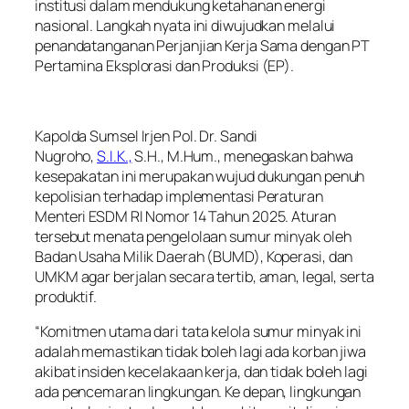
institusi dalam mendukung ketahanan energi
nasional. Langkah nyata ini diwujudkan melalui
penandatanganan Perjanjian Kerja Sama dengan PT
Pertamina Eksplorasi dan Produksi (EP).
Kapolda Sumsel Irjen Pol. Dr. Sandi
Nugroho,
S.I.K.,
S.H., M.Hum., menegaskan bahwa
kesepakatan ini merupakan wujud dukungan penuh
kepolisian terhadap implementasi Peraturan
Menteri ESDM RI Nomor 14 Tahun 2025. Aturan
tersebut menata pengelolaan sumur minyak oleh
Badan Usaha Milik Daerah (BUMD), Koperasi, dan
UMKM agar berjalan secara tertib, aman, legal, serta
produktif.
“Komitmen utama dari tata kelola sumur minyak ini
adalah memastikan tidak boleh lagi ada korban jiwa
akibat insiden kecelakaan kerja, dan tidak boleh lagi
ada pencemaran lingkungan. Ke depan, lingkungan