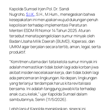
Kapolda Sumsel Irjen Pol. Dr. Sandi
Nugroho,
S.I.K.,
S.H., M.Hum., menegaskan bahwa
kesepakatan ini merupakan wujud dukungan penuh
kepolisian terhadap implementasi Peraturan
Menteri ESDM RI Nomor 14 Tahun 2025. Aturan
tersebut menata pengelolaan sumur minyak oleh
Badan Usaha Milik Daerah (BUMD), Koperasi, dan
UMKM agar berjalan secara tertib, aman, legal, serta
produktif.
“Komitmen utama dari tata kelola sumur minyak ini
adalah memastikan tidak boleh lagi ada korban jiwa
akibat insiden kecelakaan kerja, dan tidak boleh lagi
ada pencemaran lingkungan. Ke depan, lingkungan
yang terlanjur terdampak harus kita revitalisasi
bersama. Ini adalah tanggung jawab kita terhadap
anak cucu kelak,” ujar Kapolda Sumsel dalam
sambutannya, Senin (11/5/2026).
Lebih lanjut Kapolda menjelaskan, sinergi ini