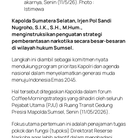
akarnya, Senin (11/5/26). Fhoto :
Istimewa
Kapolda Sumatera Selatan, Irjen Pol Sandi
Nugroho, S.I.K., S.H., M.Hum.,
menginstruksikan penguatan strategi
pemberantasan narkotika secara besar-besaran
di wilayah hukum Sumsel.
Langkah ini diambil sebagai komitmen nyata
mendukung program prioritas Kapolri dan agenda
nasional dalam menyelamatkan generasi muda
menuju Indonesia Emas 2045.
Hal tersebut ditegaskan Kapolda dalam forum
Coffee Morning
strategis yang dihadiri oleh seluruh
Pejabat Utama (PJU) di Ruang Transit Gedung
Presisi Mapolda Sumsel, Senin (11/05/2026).
Fokus utama pertemuan ini adalah penajaman tugas
pokok dan fungsi (tupoksi) Direktorat Reserse
Narkoba agar lebih adaptif dalam menghadapi