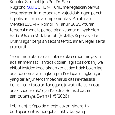
Kapolda Sumsel Irjen Pol. Dr. Sandi
Nugroho,
S.I.K.,
S.H., M.Hum., menegaskan bahwa
kesepakatan ini merupakan wujud dukungan penuh
kepolisian terhadap implementasi Peraturan
Menteri ESDM RI Nomor 14 Tahun 2025. Aturan
tersebut menata pengelolaan sumur minyak oleh
Badan Usaha Milik Daerah (BUMD), Koperasi, dan
UMKM agar berjalan secara tertib, aman, legal, serta
produktif.
“Komitmen utama dari tata kelola sumur minyak ini
adalah memastikan tidak boleh lagi ada korban jiwa
akibat insiden kecelakaan kerja, dan tidak boleh lagi
ada pencemaran lingkungan. Ke depan, lingkungan
yang terlanjur terdampak harus kita revitalisasi
bersama. Ini adalah tanggung jawab kita terhadap
anak cucu kelak,” ujar Kapolda Sumsel dalam
sambutannya, Senin (11/5/2026).
Lebih lanjut Kapolda menjelaskan, sinergi ini
bertujuan untuk mengubah aktivitas yang