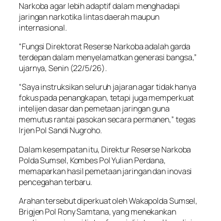
Narkoba agar lebih adaptif dalam menghadapi
jaringan narkotika lintas daerah maupun
internasional.
“Fungsi Direktorat Reserse Narkoba adalah garda
terdepan dalam menyelamatkan generasi bangsa,”
ujarnya, Senin (22/5/26).
“Saya instruksikan seluruh jajaran agar tidak hanya
fokus pada penangkapan, tetapi juga memperkuat
intelijen dasar dan pemetaan jaringan guna
memutus rantai pasokan secara permanen,” tegas
Irjen Pol Sandi Nugroho.
Dalam kesempatan itu, Direktur Reserse Narkoba
Polda Sumsel, Kombes Pol Yulian Perdana,
memaparkan hasil pemetaan jaringan dan inovasi
pencegahan terbaru.
Arahan tersebut diperkuat oleh Wakapolda Sumsel,
Brigjen Pol Rony Samtana, yang menekankan