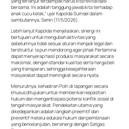
yang terlanjur terdampak harus kita revitalisasi
bersama. Ini adalah tanggung jawab kita terhadap
anak cucu kelak,” ujar Kapolda Sumsel dalam
sambutannya, Senin (11/5/2026).
Lebih lanjut Kapolda menjelaskan, sinergi ini
bertujuan untuk mengubah aktivitas yang
sebelumnya tidak sesuai aturan menjadi legal dan
terstruktur. Ia pun mendorong agar pihak Pertamina
dapat menyerap hasil produksi masyarakat secara
maksimal, dengan standar kualitas serta harga beli
yang transparan, sehingga kesejahteraan
masyarakat dapat meningkat secara nyata.
Menurutnya, kehadiran Polri di lapangan secara
khusus ditujukan untuk memberikan kepastian
hukum dan mengantisipasi potensi konflik sosial di
tengah masyarakat. Pendekatan utama yang
dikedepankan adalah langkah preemtif dan
preventif melalui edukasi hukum dan pembinaan
yang berkelanjutan, bersinergi dengan Satgas