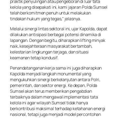
praktik penyulingan atau pengeboran di luar tata
kelola yang disepakati ini, kami jajaran Polda Sumsel
telah berkomitmen penuh untuk melakukan
tindakan hukum yang tegas,” jelasnya.
Melalui sinergi lintas sektoral ini, ujar Kapolda, dapat
dilakukan antisipasi berbagai potensi dinamika di
lapangan. Dengan begitu, diharapkan lifting minyak
naik, kesejahteraan masyarakat bertambah,
kelestarian lingkungan terjaga, dan situasi
keamanan tetap kondusif.
Penandatanganan kerja sama ini juga diharapkan
Kapolda menjadi langkah monumental yang
mengukuhkan sinergi berkelanjutan antara Polri,
pemerintah, dan sektor energi. Ke depan, Polda
Sumsel akan terus memberikan pengabdian
terbaiknya dalam mengawal implementasi tata
kelola ini agar wilayah Sumsel tidak hanya
berkontribusi maksimal terhadap ketahanan energi
nasional, tetapi juga menjadi model percontohan