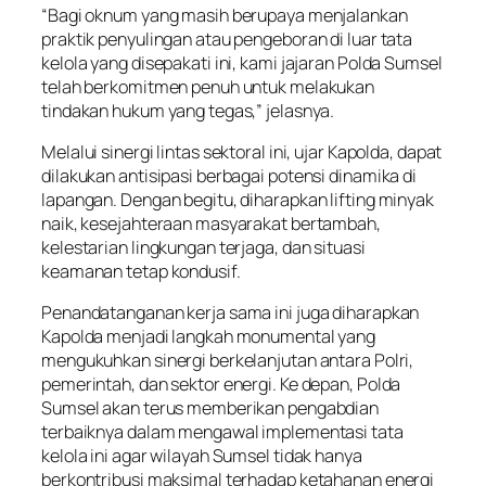
“Bagi oknum yang masih berupaya menjalankan
praktik penyulingan atau pengeboran di luar tata
kelola yang disepakati ini, kami jajaran Polda Sumsel
telah berkomitmen penuh untuk melakukan
tindakan hukum yang tegas,” jelasnya.
Melalui sinergi lintas sektoral ini, ujar Kapolda, dapat
dilakukan antisipasi berbagai potensi dinamika di
lapangan. Dengan begitu, diharapkan lifting minyak
naik, kesejahteraan masyarakat bertambah,
kelestarian lingkungan terjaga, dan situasi
keamanan tetap kondusif.
Penandatanganan kerja sama ini juga diharapkan
Kapolda menjadi langkah monumental yang
mengukuhkan sinergi berkelanjutan antara Polri,
pemerintah, dan sektor energi. Ke depan, Polda
Sumsel akan terus memberikan pengabdian
terbaiknya dalam mengawal implementasi tata
kelola ini agar wilayah Sumsel tidak hanya
berkontribusi maksimal terhadap ketahanan energi