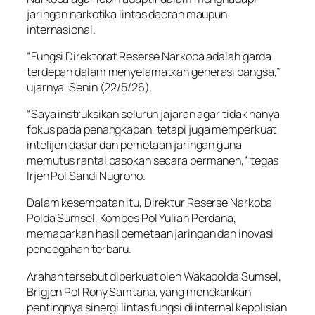
jaringan narkotika lintas daerah maupun
internasional.
“Fungsi Direktorat Reserse Narkoba adalah garda
terdepan dalam menyelamatkan generasi bangsa,”
ujarnya, Senin (22/5/26).
“Saya instruksikan seluruh jajaran agar tidak hanya
fokus pada penangkapan, tetapi juga memperkuat
intelijen dasar dan pemetaan jaringan guna
memutus rantai pasokan secara permanen,” tegas
Irjen Pol Sandi Nugroho.
Dalam kesempatan itu, Direktur Reserse Narkoba
Polda Sumsel, Kombes Pol Yulian Perdana,
memaparkan hasil pemetaan jaringan dan inovasi
pencegahan terbaru.
Arahan tersebut diperkuat oleh Wakapolda Sumsel,
Brigjen Pol Rony Samtana, yang menekankan
pentingnya sinergi lintas fungsi di internal kepolisian