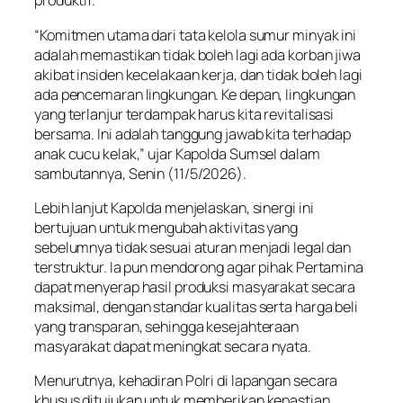
produktif.
“Komitmen utama dari tata kelola sumur minyak ini
adalah memastikan tidak boleh lagi ada korban jiwa
akibat insiden kecelakaan kerja, dan tidak boleh lagi
ada pencemaran lingkungan. Ke depan, lingkungan
yang terlanjur terdampak harus kita revitalisasi
bersama. Ini adalah tanggung jawab kita terhadap
anak cucu kelak,” ujar Kapolda Sumsel dalam
sambutannya, Senin (11/5/2026).
Lebih lanjut Kapolda menjelaskan, sinergi ini
bertujuan untuk mengubah aktivitas yang
sebelumnya tidak sesuai aturan menjadi legal dan
terstruktur. Ia pun mendorong agar pihak Pertamina
dapat menyerap hasil produksi masyarakat secara
maksimal, dengan standar kualitas serta harga beli
yang transparan, sehingga kesejahteraan
masyarakat dapat meningkat secara nyata.
Menurutnya, kehadiran Polri di lapangan secara
khusus ditujukan untuk memberikan kepastian