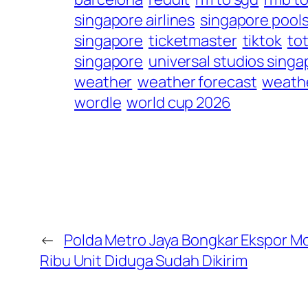
singapore airlines
singapore pool
singapore
ticketmaster
tiktok
to
singapore
universal studios singa
weather
weather forecast
weathe
wordle
world cup 2026
←
Polda Metro Jaya Bongkar Ekspor Mot
Ribu Unit Diduga Sudah Dikirim