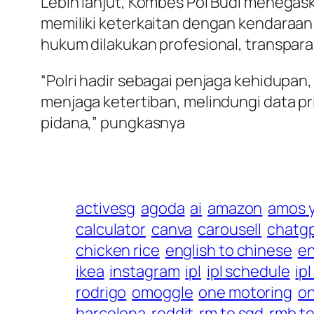
Lebih lanjut, Kombes Pol Budi menegas
memiliki keterkaitan dengan kendaraan
hukum dilakukan profesional, transpar
“Polri hadir sebagai penjaga kehidup
menjaga ketertiban, melindungi data pr
pidana,” pungkasnya
activesg
agoda
ai
amazon
amos 
calculator
canva
carousell
chatg
chicken rice
english to chinese
en
ikea
instagram
ipl
ipl schedule
ip
rodrigo
omoggle
one motoring
on
barcelona
reddit
rm to sgd
rmb to