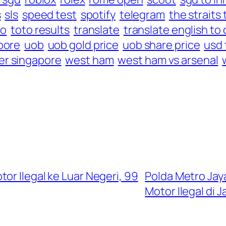
s
sls
speed test
spotify
telegram
the straits
to
toto results
translate
translate english to
pore
uob
uob gold price
uob share price
usd 
r singapore
west ham
west ham vs arsenal
or Ilegal ke Luar Negeri, 99
Polda Metro Jay
Motor Ilegal di J