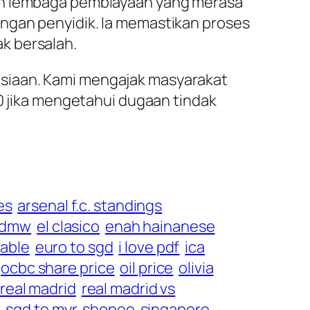
pun lembaga pembiayaan yang merasa
ngan penyidik. Ia memastikan proses
k bersalah.
usiaan. Kami mengajak masyarakat
10 jika mengetahui dugaan tindak
es
arsenal f.c. standings
dmw
el clasico
enah hainanese
table
euro to sgd
i love pdf
ica
ocbc share price
oil price
olivia
real madrid
real madrid vs
r
sgd to myr
shopee
singapore