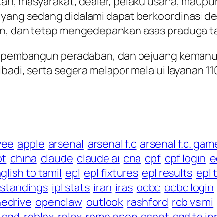
kan, masyarakat, dealer, pelaku usaha, mau
 yang sedang didalami dapat berkoordinasi de
an, dan tetap mengedepankan asas praduga ta
an, pembangun peradaban, dan pejuang keman
ibadi, serta segera melapor melalui layanan 1
yee
apple
arsenal
arsenal f.c
arsenal f.c. gam
pt
china
claude
claude ai
cna
cpf
cpf login
e
glish to tamil
epl
epl fixtures
epl results
epl 
l standings
ipl stats
iran
iras
ocbc
ocbc login
edrive
openclaw
outlook
rashford
rcb vs mi
 sgd
roblox
rolex
rome open
scoot
sgd to in