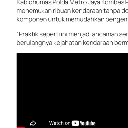
Kabidhumas Polda Metro Jaya Kombes Po
menemukan ribuan kendaraan tanpa dok
komponen untuk memudahkan pengema
“Praktik seperti ini menjadi ancaman 
berulangnya kejahatan kendaraan bermo