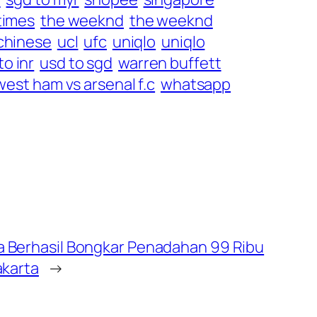
 times
the weeknd
the weeknd
 chinese
ucl
ufc
uniqlo
uniqlo
to inr
usd to sgd
warren buffett
west ham vs arsenal f.c
whatsapp
a Berhasil Bongkar Penadahan 99 Ribu
akarta
→