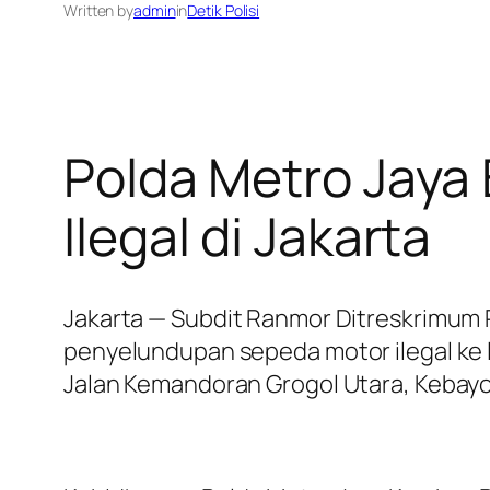
Written by
admin
in
Detik Polisi
Polda Metro Jaya
Ilegal di Jakarta
Jakarta — Subdit Ranmor Ditreskrimu
penyelundupan sepeda motor ilegal ke 
Jalan Kemandoran Grogol Utara, Kebayor