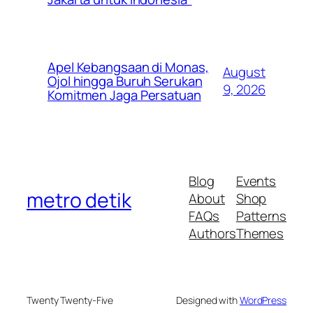
Apel Kebangsaan di Monas,
August
Ojol hingga Buruh Serukan
9, 2026
Komitmen Jaga Persatuan
Blog
Events
metro detik
About
Shop
FAQs
Patterns
Authors
Themes
Twenty Twenty-Five
Designed with
WordPress