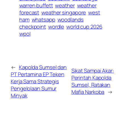
warren buffett
weather
weather
forecast
weather singapore
west
ham
whatsapp
woodlands
checkpoint
wordle
world cup 2026
wpol
←
Kapolda Sumsel dan
Sikat Sampai Akar:
PT Pertamina EP Teken
Perintah Kapolda
Kerja Sama Strategis
Sumsel, Ratakan
Pengelolaan Sumur
Mafia Narkoba
→
Minyak