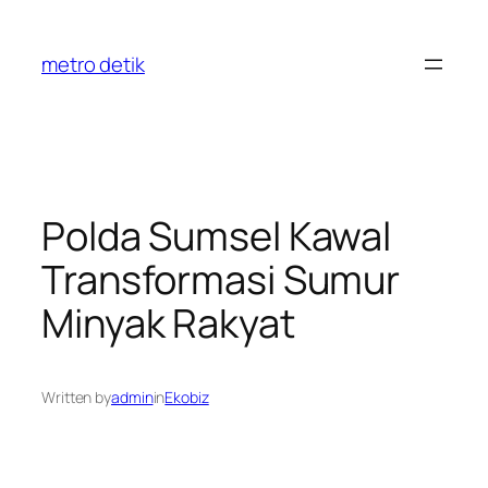
Skip
to
metro detik
content
Polda Sumsel Kawal
Transformasi Sumur
Minyak Rakyat
Written by
admin
in
Ekobiz