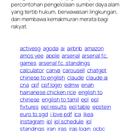
percontohan pengelolaan sumber daya alam
yang tertib hukum, berwawasan lingkungan,
dan membawa kemakmuran merata bagi
rakyat.
activesg
agoda
ai
airbnb
amazon
amos yee
apple
arsenal
arsenal f.c.
games
arsenal f.c. standings
calculator
canva
carousell
chatgpt
chinese to english
claude
claude ai
cna
cpf
cpf login
edmw
enah
hainanese chicken rice
english to
chinese
english to tamil
epl
epl
fixtures
epl results
epl table
epstein
euro to sgd
i love pdf
ica
ikea
instagram
ipl
ipl schedule
ipl
standings
iran
iras
iras login
ocbc