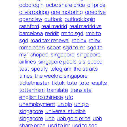
ocbc login
ocbc share price
oil price
olivia rodrigo
one motoring
onedrive
openclaw
outlook
outlook login
rashford
real madrid
real madrid vs
barcelona
reddit
rm to sgd
rmb to
sgd
road tax renewal
roblox
rolex
rome open
scoot
sgd to inr
sgd to
myr
shopee
singapore
singapore
airlines
singapore pools
sls
speed
test
spotify
telegram
the straits
times
the weeknd singapore
ticketmaster
tiktok
toto
toto results
tottenham
translate
translate
english to chinese
ufc
unemployment
uniqlo
uniqlo
singapore
universal studios
singapore
uob
uob gold price
uob
share price
usd to inr
usd to sgd