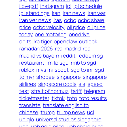
ilovepdf
instagram
ipl
ipl schedule
ipl standings
iran
iran news
iran war
iran war news
iras
ocbc
ocbc share
price
ocbc velocity
oil price
oil price
today
one motoring
onedrive
onitsuka tiger
openclaw
outlook
ramadan 2026
real madrid
real
madrid vs bayern
reddit
redeem sg
restaurant
rm to sgd
rmb to sgd
roblox
rr vs mi
scoot
sgd to inr
sgd
to myr
shopee
singapore
singapore
airlines
singapore pools
sls
speed
test
strait of hormuz
tariff
telegram
ticketmaster
tiktok
toto
toto results
translate
translate english to
chinese
trump
trump news
ucl
uniqlo
universal studios singapore
uob
uob gold price
uob share price