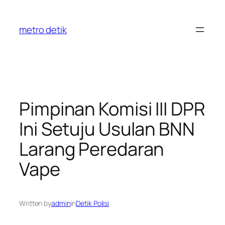
Skip
to
metro detik
content
Pimpinan Komisi III DPR
Ini Setuju Usulan BNN
Larang Peredaran
Vape
Written by
admin
in
Detik Polisi