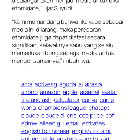
disalahgunakan menjadi media untuk diisi
etomidate,” ujar Suyudi.
“Kami memandang bahwa jika vape sebagai
media ini dilarang, maka peredaran
etomidate juga dapat diatasi secara
signifikan, selayaknya sabu yang selalu
memerlukan bong sebagai media untuk
mengonsumsinya,” imbuhnya.
acra
activesg
agoda
ai
airasia
airbnb
amazon
apple
arsenal
avatar
fire and ash
calculator
canva
carrie
wong
champions league
chatgpt
claude
claude ai
cna
coe price
cpf
edmw
eileen gu
email
emirates
english to chinese
english to tamil
epl
epl table
epstein
euro to sgd