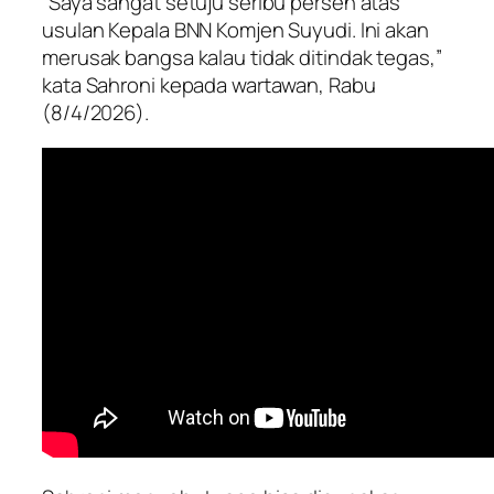
“Saya sangat setuju seribu persen atas
usulan Kepala BNN Komjen Suyudi. Ini akan
merusak bangsa kalau tidak ditindak tegas,”
kata Sahroni kepada wartawan, Rabu
(8/4/2026).