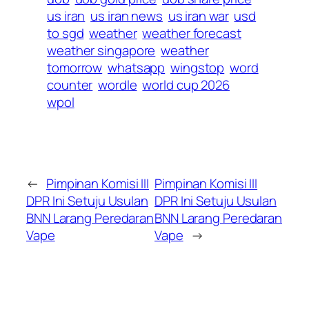
us iran
us iran news
us iran war
usd
to sgd
weather
weather forecast
weather singapore
weather
tomorrow
whatsapp
wingstop
word
counter
wordle
world cup 2026
wpol
←
Pimpinan Komisi III
Pimpinan Komisi III
DPR Ini Setuju Usulan
DPR Ini Setuju Usulan
BNN Larang Peredaran
BNN Larang Peredaran
Vape
Vape
→