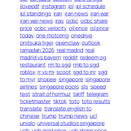
ilovepdf
instagram
ipl
ipl schedule
ipl standings
iran
iran news
iran war
iran war news
iras
ocbc
ocbc share
price
ocbc velocity
oil price
oil price
today
one motoring
onedrive
onitsuka tiger
openclaw
outlook
ramadan 2026
real madrid
real
madrid vs bayern
reddit
redeem sg
restaurant
rm to sgd
rmb to sgd
roblox
rr vs mi
scoot
sgd to inr
sgd
to myr
shopee
singapore
singapore
airlines
singapore pools
sls
speed
test
strait of hormuz
tariff
telegram
ticketmaster
tiktok
toto
toto results
translate
translate english to
chinese
trump
trump news
ucl
uniqlo
universal studios singapore
uob
uob gold price
uob share price