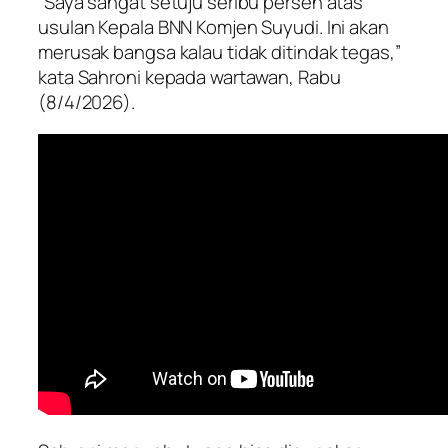
“Saya sangat setuju seribu persen atas
usulan Kepala BNN Komjen Suyudi. Ini akan
merusak bangsa kalau tidak ditindak tegas,”
kata Sahroni kepada wartawan, Rabu
(8/4/2026).