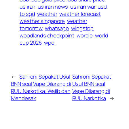
us iran
us iran news
us iran war
usd
to sgd
weather
weather forecast
weather singapore
weather
tomorrow
whatsapp
wingstop
woodlands checkpoint
wordle
world
cup 2026
wpol
←
Sahroni Sepakat Usul
Sahroni Sepakat
BNN soal Vape Dilarang di
Usul BNN soal
RUU Narkotika: Wajib dan
Vape Dilarang di
Mendesak
RUU Narkotika
→