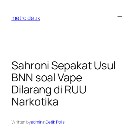
Skip
to
metro detik
content
Sahroni Sepakat Usul
BNN soal Vape
Dilarang di RUU
Narkotika
Written by
admin
in
Detik Polisi