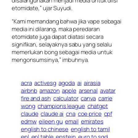
disalahgunakan menjadi media untuk diisi
etomidate,” ujar Suyudi.
“Kami memandang bahwa jika vape sebagai
media ini dilarang, maka peredaran
etomidate juga dapat diatasi secara
signifikan, selayaknya sabu yang selalu
memerlukan bong sebagai media untuk
mengonsumsinya,” imbuhnya.
acra
activesg
agoda
ai
airasia
airbnb
amazon
apple
arsenal
avatar
fire and ash
calculator
canva
carrie
wong
champions league
chatgpt
claude
claude ai
cna
coe price
cpf
edmw
eileen gu
email
emirates
english to chinese
english to tamil
epl
epl table
epstein
euro to sgd