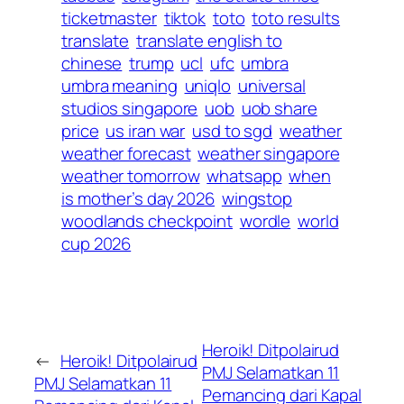
ticketmaster
tiktok
toto
toto results
translate
translate english to
chinese
trump
ucl
ufc
umbra
umbra meaning
uniqlo
universal
studios singapore
uob
uob share
price
us iran war
usd to sgd
weather
weather forecast
weather singapore
weather tomorrow
whatsapp
when
is mother’s day 2026
wingstop
woodlands checkpoint
wordle
world
cup 2026
Heroik! Ditpolairud
←
Heroik! Ditpolairud
PMJ Selamatkan 11
PMJ Selamatkan 11
Pemancing dari Kapal