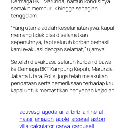
Dermaga BKT Marunda, namun kondisinya
semakin memburuk hingga sebagian
tenggelam.
“Yang utama adalah keselamatan jiwa. Kapal
memang tidak bisa diselamatkan
sepenuhnya, tapi seluruh korban berhasil
kami evakuasi dengan selamat,” ujarnya.
Setelah dievakuasi, seluruh korban dibawa
ke Dermaga BKT Kampung Kepuh, Marunda,
Jakarta Utara. Polisi juga telah melakukan
pendataan serta pemeriksaan terhadap kru
kapal untuk memastikan penyebab kejadian.
activesg
agoda
ai
airbnb
airline
al
nassr
amazon
apple
arsenal
aston
villa
calculator
canva
carousell