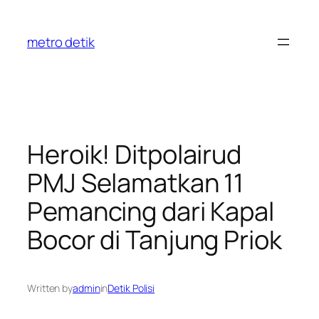
Skip
to
metro detik
content
Heroik! Ditpolairud
PMJ Selamatkan 11
Pemancing dari Kapal
Bocor di Tanjung Priok
Written by
admin
in
Detik Polisi