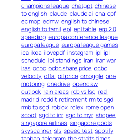
champions league
chatgpt
chinese
to english
claude
claude ai
cna
cpf
ec mop
edmw
english to chinese
english to tamil
epl
epl table
erp 2.0
speeding
europa conference league
europa league
europa league games
ica
ikea
ilovepdf
instagram
ipl
ipl
schedule
ipl standings
iran
iran war
iras
ocbc
ocbc share price
ocbc
velocity
offal
oil price
omoggle
one
motoring
onedrive
openclaw
outlook
rain areas
rcb vs lsg
real
madrid
reddit
retirement
rm to sgd
rmb to sgd
roblox
rolex
rome open
scoot
sgd to inr
sgd to myr
shopee
singapore airlines
singapore pools
skyscanner
sls
speed test
spotify
taobao
telegram
the straits times