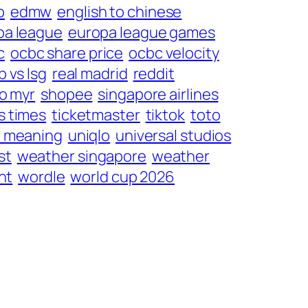
p
edmw
english to chinese
pa league
europa league games
c
ocbc share price
ocbc velocity
b vs lsg
real madrid
reddit
o myr
shopee
singapore airlines
ts times
ticketmaster
tiktok
toto
 meaning
uniqlo
universal studios
st
weather singapore
weather
nt
wordle
world cup 2026