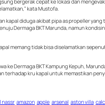
gsung bergerak cepat ke lokasi dan mengevaku
lamatkan,” kata Mustofa.
kapal diduga akibat pipa as propeller yang 
k menuju Dermaga BKT Marunda, namun kondis
apal memang tidak bisa diselamatkan sepenuhn
awa ke Dermaga BKT Kampung Kepuh, Marunda, J
n terhadap kru kapal untuk memastikan peny
l nassr
amazon
apple
arsenal
aston villa
calc