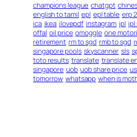
champions league
chatgpt
chines
english to tamil
epl
epl table
erp 
ica
ikea
ilovepdf
instagram
ipl
ip
offal
oil price
omoggle
one motor
retirement
rm to sgd
rmb to sgd
r
singapore pools
skyscanner
sls
s
toto results
translate
translate e
singapore
uob
uob share price
us
tomorrow
whatsapp
when is moth