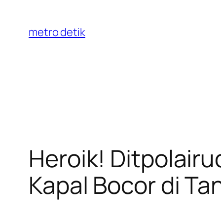
Skip
to
metro detik
content
Heroik! Ditpolair
Kapal Bocor di Ta