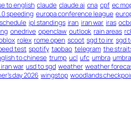
e to english
claude
claude ai
cna
cpf
ec mo
2.0 speeding
europa conference league
euro
l schedule
ipl standings
iran
iran war
iras
ocb
ing
onedrive
openclaw
outlook
rain areas
rc
oblox
rolex
rome open
scoot
sgd to inr
sgd t
peed test
spotify
taobao
telegram
the strai
nglish to chinese
trump
ucl
ufc
umbra
umbra
 iran war
usd to sgd
weather
weather foreca
er’s day 2026
wingstop
woodlands checkpoi