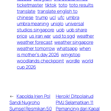
ticketmaster
tiktok
toto
toto results
translate
translate english to
chinese
trump
ucl
ufc
umbra
umbra meaning
uniqlo
universal
studios singapore
uob
uob share
price
us iran war
usd to sgd
weather
weather forecast
weather singapore
weather tomorrow
whatsapp
when
is mother’s day 2026
wingstop
woodlands checkpoint
wordle
world
cup 2026
←
Kapolda Irjen Pol
Heroik! Ditpolairud
Sandi Nugroho
PMJ Selamatkan 11
Sumsel Resmikan 50
Pemancing dari Kapal