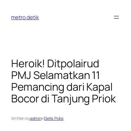
Skip
to
metro detik
content
Heroik! Ditpolairud
PMJ Selamatkan 11
Pemancing dari Kapal
Bocor di Tanjung Priok
Written by
admin
in
Detik Polisi