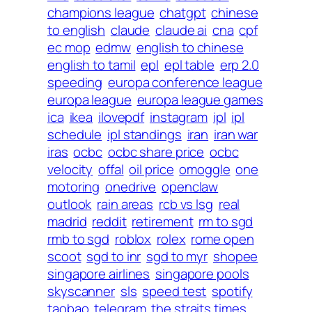
champions league
chatgpt
chinese
to english
claude
claude ai
cna
cpf
ec mop
edmw
english to chinese
english to tamil
epl
epl table
erp 2.0
speeding
europa conference league
europa league
europa league games
ica
ikea
ilovepdf
instagram
ipl
ipl
schedule
ipl standings
iran
iran war
iras
ocbc
ocbc share price
ocbc
velocity
offal
oil price
omoggle
one
motoring
onedrive
openclaw
outlook
rain areas
rcb vs lsg
real
madrid
reddit
retirement
rm to sgd
rmb to sgd
roblox
rolex
rome open
scoot
sgd to inr
sgd to myr
shopee
singapore airlines
singapore pools
skyscanner
sls
speed test
spotify
taobao
telegram
the straits times