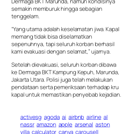
Dermaga BKT Marunda, namun kondisinya
semakin memburuk hingga sebagian
tenggelam.
“Yang utama adalah keselamatan jiwa. Kapal
memang tidak bisa diselamatkan
sepenuhnya, tapi seluruh korban berhasil
kami evakuasi dengan selamat,” ujarnya.
Setelah dievakuasi, seluruh korban dibawa
ke Dermaga BKT Kampung Kepuh, Marunda,
Jakarta Utara. Polisi juga telah melakukan
pendataan serta pemeriksaan terhadap kru
kapal untuk memastikan penyebab kejadian.
activesg
agoda
ai
airbnb
airline
al
nassr
amazon
apple
arsenal
aston
villa
calculator
canva
carousell