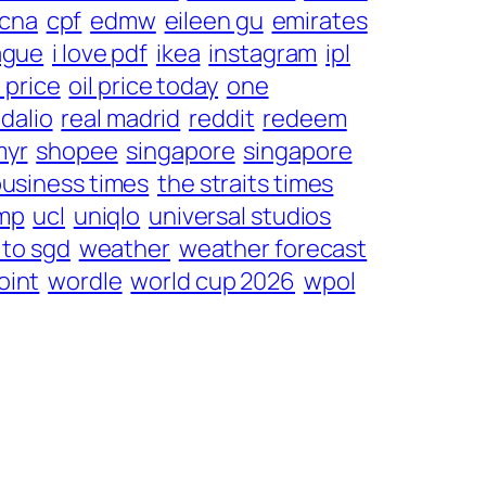
cna
cpf
edmw
eileen gu
emirates
ague
i love pdf
ikea
instagram
ipl
l price
oil price today
one
 dalio
real madrid
reddit
redeem
myr
shopee
singapore
singapore
business times
the straits times
mp
ucl
uniqlo
universal studios
 to sgd
weather
weather forecast
oint
wordle
world cup 2026
wpol