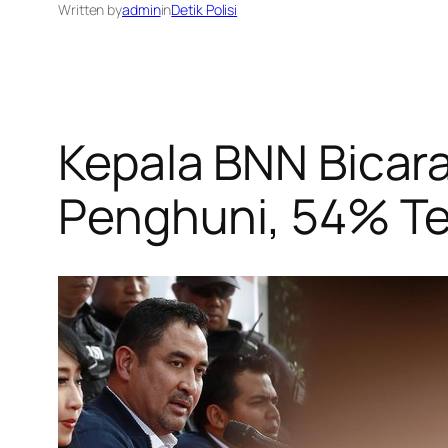
Written by
admin
in
Detik Polisi
Kepala BNN Bicar
Penghuni, 54% Ter