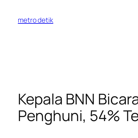
Skip
to
metro detik
content
Kepala BNN Bicar
Penghuni, 54% Ter