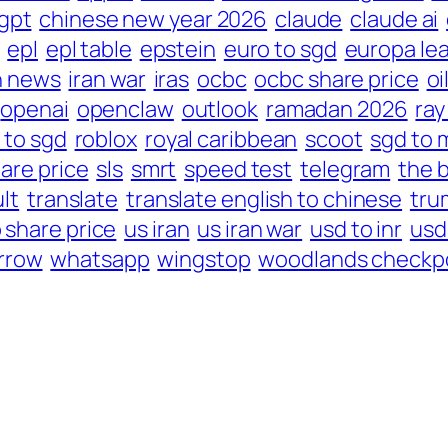
gpt
chinese new year 2026
claude
claude ai
epl
epl table
epstein
euro to sgd
europa le
n news
iran war
iras
ocbc
ocbc share price
oi
openai
openclaw
outlook
ramadan 2026
ray
 to sgd
roblox
royal caribbean
scoot
sgd to 
hare price
sls
smrt
speed test
telegram
the 
lt
translate
translate english to chinese
tru
 share price
us iran
us iran war
usd to inr
usd
rrow
whatsapp
wingstop
woodlands checkp