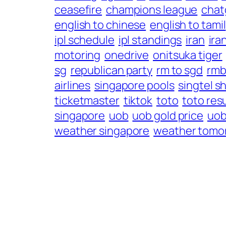
ceasefire
champions league
chat
english to chinese
english to tamil
ipl schedule
ipl standings
iran
ira
motoring
onedrive
onitsuka tiger
sg
republican party
rm to sgd
rmb
airlines
singapore pools
singtel s
ticketmaster
tiktok
toto
toto resu
singapore
uob
uob gold price
uob
weather singapore
weather tomo