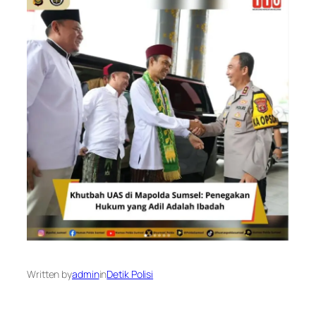
Written by
admin
in
Detik Polisi