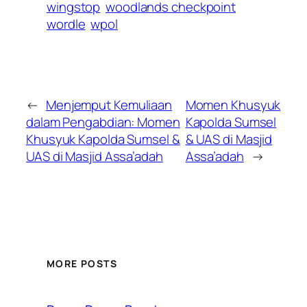
wingstop
woodlands checkpoint
wordle
wpol
←
Menjemput Kemuliaan
Momen Khusyuk
dalam Pengabdian: Momen
Kapolda Sumsel
Khusyuk Kapolda Sumsel &
& UAS di Masjid
UAS di Masjid Assa’adah
Assa’adah
→
MORE POSTS