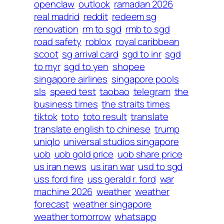
openclaw
outlook
ramadan 2026
real madrid
reddit
redeem sg
renovation
rm to sgd
rmb to sgd
road safety
roblox
royal caribbean
scoot
sg arrival card
sgd to inr
sgd
to myr
sgd to yen
shopee
singapore airlines
singapore pools
sls
speed test
taobao
telegram
the
business times
the straits times
tiktok
toto
toto result
translate
translate english to chinese
trump
uniqlo
universal studios singapore
uob
uob gold price
uob share price
us iran news
us iran war
usd to sgd
uss ford fire
uss gerald r. ford
war
machine 2026
weather
weather
forecast
weather singapore
weather tomorrow
whatsapp