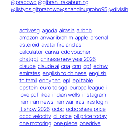
@prabowo
@gibran_rakabuming
@listyosigitprabowo
@shandinugroho95
@divisi
activesg
agoda
airasia
airbnb
amazon
anwar ibrahim
apple
arsenal
asteroid
avatar fire and ash
calculator
canva
cdc voucher
chatgpt
chinese new year 2026
claude
claude ai
cna
cnn
cpf
edmw
emirates
english to chinese
english
to tamil
enhypen
epl
epl table
epstein
euro to sgd
europa league
i
love pdf
ikea
indian wells
instagram
iran
iran news
iran war
iras
iras login
it show 2026
ocbc
ocbc share price
ocbc velocity
oil price
oil price today
one motoring
one piece
onedrive