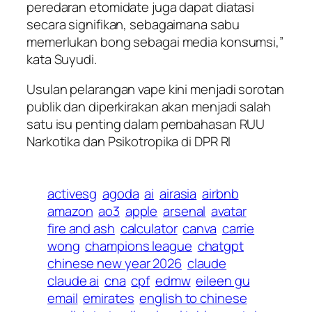
peredaran etomidate juga dapat diatasi
secara signifikan, sebagaimana sabu
memerlukan bong sebagai media konsumsi,”
kata Suyudi.
Usulan pelarangan vape kini menjadi sorotan
publik dan diperkirakan akan menjadi salah
satu isu penting dalam pembahasan RUU
Narkotika dan Psikotropika di DPR RI
activesg
agoda
ai
airasia
airbnb
amazon
ao3
apple
arsenal
avatar
fire and ash
calculator
canva
carrie
wong
champions league
chatgpt
chinese new year 2026
claude
claude ai
cna
cpf
edmw
eileen gu
email
emirates
english to chinese