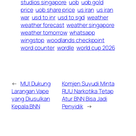
studios singapore
uob
uob gold
price
uob share price
us iran
us iran
war
usd to inr
usd to sgd
weather
weather forecast
weather singapore
weather tomorrow
whatsapp
wingstop
woodlands checkpoint
word counter
wordle
world cup 2026
←
MUI Dukung
Komjen Suyudi Minta
Larangan Vape
RUU Narkotika Tetap
yang Diusulkan
Atur BNN Bisa Jadi
Kepala BNN
Penyidik
→