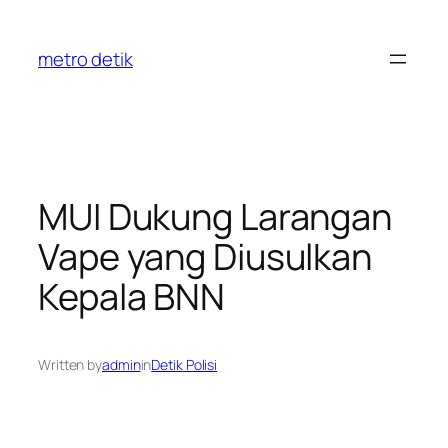
Skip
to
metro detik
content
MUI Dukung Larangan
Vape yang Diusulkan
Kepala BNN
Written by
admin
in
Detik Polisi