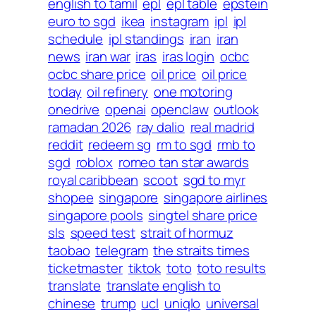
english to tamil
epl
epl table
epstein
euro to sgd
ikea
instagram
ipl
ipl
schedule
ipl standings
iran
iran
news
iran war
iras
iras login
ocbc
ocbc share price
oil price
oil price
today
oil refinery
one motoring
onedrive
openai
openclaw
outlook
ramadan 2026
ray dalio
real madrid
reddit
redeem sg
rm to sgd
rmb to
sgd
roblox
romeo tan star awards
royal caribbean
scoot
sgd to myr
shopee
singapore
singapore airlines
singapore pools
singtel share price
sls
speed test
strait of hormuz
taobao
telegram
the straits times
ticketmaster
tiktok
toto
toto results
translate
translate english to
chinese
trump
ucl
uniqlo
universal