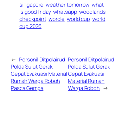
singapore
weather tomorrow
what
is good friday
whatsapp
woodlands
checkpoint
wordle
world cup
world
cup 2026
←
Personil Ditpolairud
Personil Ditpolairud
Polda Sulut Gerak
Polda Sulut Gerak
Cepat Evakuasi Material
Cepat Evakuasi
Rumah Warga Roboh
Material Rumah
Pasca Gempa
Warga Roboh
→