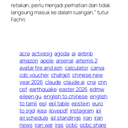
retakan, perlu menjadi perhatian dan tidak
langsung masuk ke dalam ruangan,” tutur
Fachri.
acra
activesg
agoda
ai
airbnb
amazon
apple
arsenal
artemis 2
avatar fire and ash
calculator
canva
cdc voucher
chatgpt
chinese new
year 2026
claude
claude ai
cna
cnn
cpf
earthquake
easter 2026
edmw
eileen gu
english to chinese
english
to tamil
epl
epl table
epstein
euro
to sgd
ikea
ilovepdf
instagram
ipl
ipl schedule
ipl standings
iran
iran
news
iran war
iras
ocbc
ocbc share