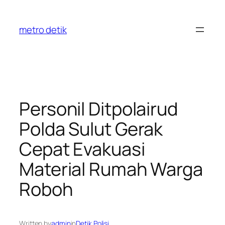
Skip
to
metro detik
content
Personil Ditpolairud
Polda Sulut Gerak
Cepat Evakuasi
Material Rumah Warga
Roboh
Written by
admin
in
Detik Polisi