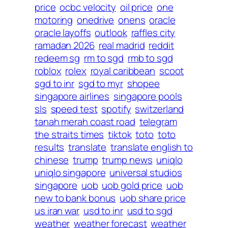
price
ocbc velocity
oil price
one
motoring
onedrive
onens
oracle
oracle layoffs
outlook
raffles city
ramadan 2026
real madrid
reddit
redeem sg
rm to sgd
rmb to sgd
roblox
rolex
royal caribbean
scoot
sgd to inr
sgd to myr
shopee
singapore airlines
singapore pools
sls
speed test
spotify
switzerland
tanah merah coast road
telegram
the straits times
tiktok
toto
toto
results
translate
translate english to
chinese
trump
trump news
uniqlo
uniqlo singapore
universal studios
singapore
uob
uob gold price
uob
new to bank bonus
uob share price
us iran war
usd to inr
usd to sgd
weather
weather forecast
weather