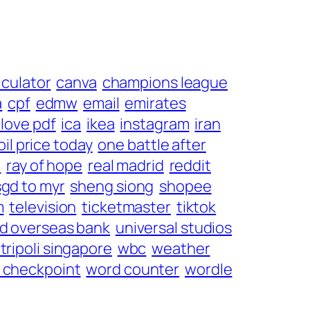
lculator
canva
champions league
a
cpf
edmw
email
emirates
i love pdf
ica
ikea
instagram
iran
oil price today
one battle after
6
ray of hope
real madrid
reddit
sgd to myr
sheng siong
shopee
m
television
ticketmaster
tiktok
d overseas bank
universal studios
tripoli singapore
wbc
weather
 checkpoint
word counter
wordle