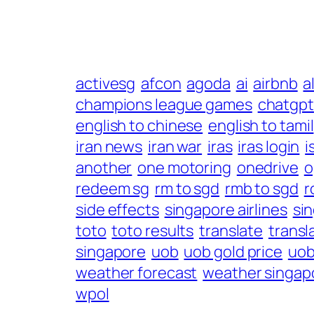
activesg
afcon
agoda
ai
airbnb
al
champions league games
chatgpt
english to chinese
english to tamil
iran news
iran war
iras
iras login
i
another
one motoring
onedrive
o
redeem sg
rm to sgd
rmb to sgd
r
side effects
singapore airlines
si
toto
toto results
translate
transl
singapore
uob
uob gold price
uob
weather forecast
weather singap
wpol