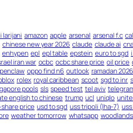
i larijani
amazon
apple
arsenal
arsenal f.c
ca
chinese new year 2026
claude
claude ai
cn
enhypen
epl
epl table
epstein
euro to sgd
srael iran war
ocbc
ocbc share price
oil price
penclaw
oppo find n6
outlook
ramadan 202
oblox
rolex
royal caribbean
scoot
sgd to inr
ngapore pools
sls
speed test
tel aviv
telegra
ate english to chinese
trump
ucl
uniqlo
unite
 share price
usd to sgd
uss tripoli (lha-7)
uss 
ore
weather tomorrow
whatsapp
woodlands