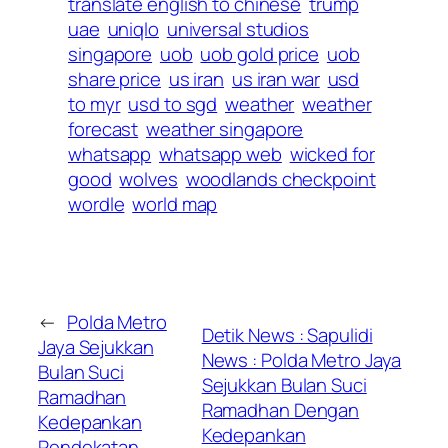
translate english to chinese
trump
uae
uniqlo
universal studios
singapore
uob
uob gold price
uob
share price
us iran
us iran war
usd
to myr
usd to sgd
weather
weather
forecast
weather singapore
whatsapp
whatsapp web
wicked for
good
wolves
woodlands checkpoint
wordle
world map
←
Polda Metro
Detik News : Sapulidi
Jaya Sejukkan
News : Polda Metro Jaya
Bulan Suci
Sejukkan Bulan Suci
Ramadhan
Ramadhan Dengan
Kedepankan
Kedepankan
Pendekatan