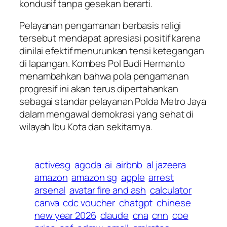
kondusif tanpa gesekan berarti.
Pelayanan pengamanan berbasis religi
tersebut mendapat apresiasi positif karena
dinilai efektif menurunkan tensi ketegangan
di lapangan. Kombes Pol Budi Hermanto
menambahkan bahwa pola pengamanan
progresif ini akan terus dipertahankan
sebagai standar pelayanan Polda Metro Jaya
dalam mengawal demokrasi yang sehat di
wilayah Ibu Kota dan sekitarnya.
activesg
agoda
ai
airbnb
al jazeera
amazon
amazon sg
apple
arrest
arsenal
avatar fire and ash
calculator
canva
cdc voucher
chatgpt
chinese
new year 2026
claude
cna
cnn
coe