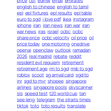
price
cpf
edmw
email
emirates
english to chinese
english to tamil
epl
epl fixtures
epl results
epl table
euro to sgd
i love pdf
ikea
instagram
iphone
iran
iran news
iran war
iran
war news
iras
israel
ocbc
ocbc
share price
ocbc velocity
oil price
oil
price today
one motoring
onedrive
openai
openclaw
outlook
ramadan
2026
real madrid
rebate
reddit
resident evil requiem
retirement
retirement age
rm to sgd
rmb to sgd
roblox
scoot
sg arrival card
sgd to
inr
sgd to myr
shopee
singapore
airlines
singapore pools
skyscanner
sls
speed test
t20 world cup
tan
see leng
telegram
the straits times
tiktok
toto
toto results
translate