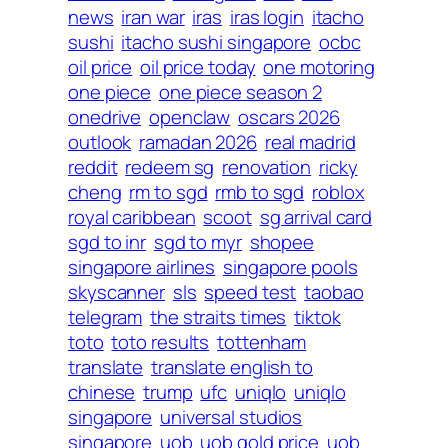
news
iran war
iras
iras login
itacho
sushi
itacho sushi singapore
ocbc
oil price
oil price today
one motoring
one piece
one piece season 2
onedrive
openclaw
oscars 2026
outlook
ramadan 2026
real madrid
reddit
redeem sg
renovation
ricky
cheng
rm to sgd
rmb to sgd
roblox
royal caribbean
scoot
sg arrival card
sgd to inr
sgd to myr
shopee
singapore airlines
singapore pools
skyscanner
sls
speed test
taobao
telegram
the straits times
tiktok
toto
toto results
tottenham
translate
translate english to
chinese
trump
ufc
uniqlo
uniqlo
singapore
universal studios
singapore
uob
uob gold price
uob