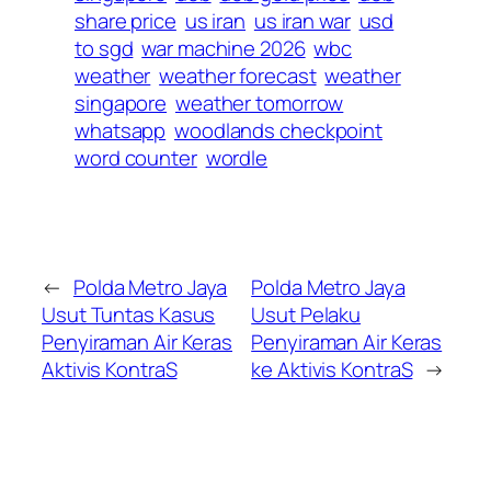
share price
us iran
us iran war
usd
to sgd
war machine 2026
wbc
weather
weather forecast
weather
singapore
weather tomorrow
whatsapp
woodlands checkpoint
word counter
wordle
←
Polda Metro Jaya
Polda Metro Jaya
Usut Tuntas Kasus
Usut Pelaku
Penyiraman Air Keras
Penyiraman Air Keras
Aktivis KontraS
ke Aktivis KontraS
→