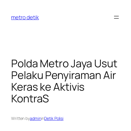
Skip
to
metro detik
content
Polda Metro Jaya Usut
Pelaku Penyiraman Air
Keras ke Aktivis
KontraS
Written by
admin
in
Detik Polisi