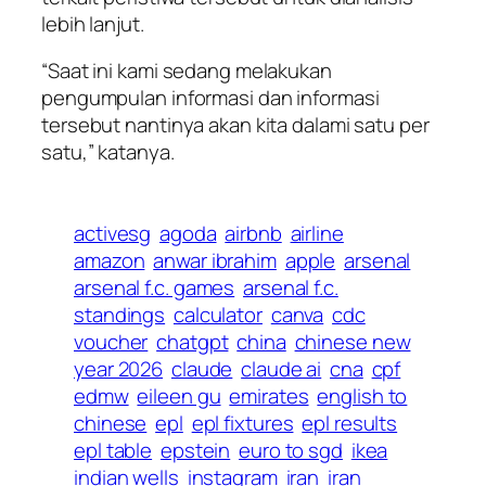
lebih lanjut.
“Saat ini kami sedang melakukan
pengumpulan informasi dan informasi
tersebut nantinya akan kita dalami satu per
satu,” katanya.
activesg
agoda
airbnb
airline
amazon
anwar ibrahim
apple
arsenal
arsenal f.c. games
arsenal f.c.
standings
calculator
canva
cdc
voucher
chatgpt
china
chinese new
year 2026
claude
claude ai
cna
cpf
edmw
eileen gu
emirates
english to
chinese
epl
epl fixtures
epl results
epl table
epstein
euro to sgd
ikea
indian wells
instagram
iran
iran