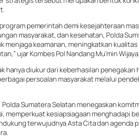
 strategis tersebut merupakan bentuk konkret
t.
ogram pemerintah demi kesejahteraan masyar
bungan masyarakat, dan kesehatan, Polda Sum
tuk menjaga keamanan, meningkatkan kualitas
n,” ujar Kombes Pol Nandang Mu’min Wijaya, S
dak hanya diukur dari keberhasilan penegakan 
rbagai persoalan masyarakat melalui pendek
, Polda Sumatera Selatan menegaskan komit
, memperkuat kesiapsiagaan menghadapi ber
endukung terwujudnya Asta Cita dan agenda
ra.