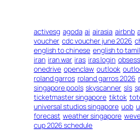
activesg
agoda
ai
airasia
airbnb
voucher
cdc voucher june 2026
c
english to chinese
english to tamil
iran
iran war
iras
iras login
obsess
onedrive
openclaw
outlook
outlo
roland garros
roland garros 2026
singapore pools
skyscanner
sls
s
ticketmaster singapore
tiktok
tot
universal studios singapore
uob
u
forecast
weather singapore
weve
cup 2026 schedule