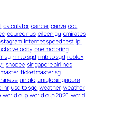
l
calculator
cancer
canva
cdc
ec
edurec nus
eileen gu
emirates
nstagram
internet speed test
ipl
ocbc velocity
one motoring
m sg
rm to sgd
rmb to sgd
roblox
yr
shopee
singapore airlines
tmaster
ticketmaster sg
chinese
uniqlo
uniqlo singapore
 inr
usd to sgd
weather
weather
e
world cup
world cup 2026
world