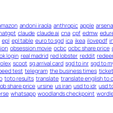
amazon
andoni iraola
anthropic
apple
arsena
hatgpt
claude
claude ai
cna
cpf
edmw
edur
epl
epl table
euro to sgd
ica
ikea
ilovepdf
i
ion
obsession movie
ocbc
ocbc share price
ok login
real madrid
red lobster
reddit
redee
rolex
scoot
sg arrival card
sgd to inr
sgd to m
peed test
telegram
the business times
ticke
o
toto results
translate
translate english to 
ob share price
ursine
us iran
usd to idr
usd to
rse
whatsapp
woodlands checkpoint
wordl