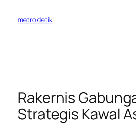
Skip
to
metro detik
content
Rakernis Gabunga
Strategis Kawal 