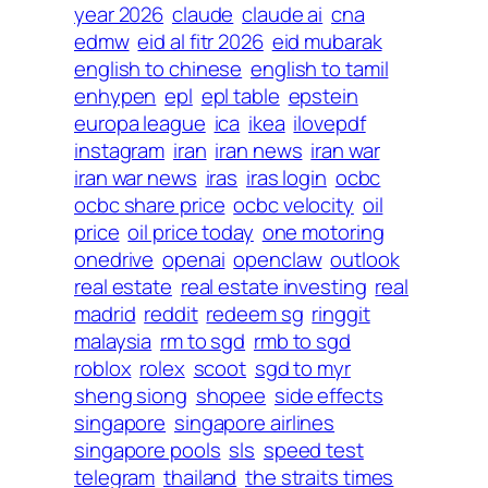
year 2026
claude
claude ai
cna
edmw
eid al fitr 2026
eid mubarak
english to chinese
english to tamil
enhypen
epl
epl table
epstein
europa league
ica
ikea
ilovepdf
instagram
iran
iran news
iran war
iran war news
iras
iras login
ocbc
ocbc share price
ocbc velocity
oil
price
oil price today
one motoring
onedrive
openai
openclaw
outlook
real estate
real estate investing
real
madrid
reddit
redeem sg
ringgit
malaysia
rm to sgd
rmb to sgd
roblox
rolex
scoot
sgd to myr
sheng siong
shopee
side effects
singapore
singapore airlines
singapore pools
sls
speed test
telegram
thailand
the straits times