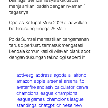
menjalankan ibadah dengan nyaman,”
tegasnya
Operasi Ketupat Musi 2026 dijadwalkan
berlangsung hingga 25 Maret.
Polda Sumsel memastikan pengamanan
terus diperkuat, termasuk mengatasi
kendala komunikasi di wilayah blank spot
dengan dukungan teknologi seperti in
activesg
address
agoda
ai
airbnb
amazon
apple
arsenal
arsenal f.c
avatar fire and ash
calculator
canva
champions league
champions
league games
champions league
standings
chatgpt
chinese new