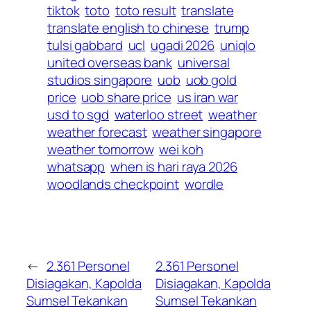
tiktok
toto
toto result
translate
translate english to chinese
trump
tulsi gabbard
ucl
ugadi 2026
uniqlo
united overseas bank
universal
studios singapore
uob
uob gold
price
uob share price
us iran war
usd to sgd
waterloo street
weather
weather forecast
weather singapore
weather tomorrow
wei koh
whatsapp
when is hari raya 2026
woodlands checkpoint
wordle
←
2.361 Personel
2.361 Personel
Disiagakan, Kapolda
Disiagakan, Kapolda
Sumsel Tekankan
Sumsel Tekankan