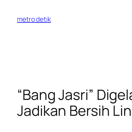
Skip
to
metro detik
content
“Bang Jasri” Dige
Jadikan Bersih L