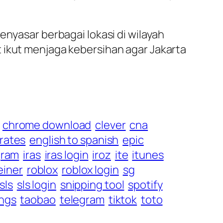
enyasar berbagai lokasi di wilayah
 ikut menjaga kebersihan agar Jakarta
chrome download
clever
cna
rates
english to spanish
epic
gram
iras
iras login
iroz
ite
itunes
einer
roblox
roblox login
sg
sls
sls login
snipping tool
spotify
ings
taobao
telegram
tiktok
toto