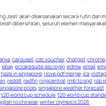
g Jasri’ akan dilaksanakan secara rutin dan m
telah dibersihkan, seluruh elemen masyarakat
anva
carousell
cdc voucher
chatgpt
chrome
s
ebay
eccaresuite sso login
edmw
email
emi
haze in singapore
i love pdf merge
ica
insta
bin
reddit
redfin
ringcentral
rmb to sgd
rob r
singapore pools
singapore weather forecast
t20 world cup schedule
t20 world cup stand
nglish to chinese
winter olympics 2026