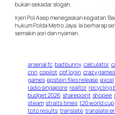
bukan sekadar slogan.
Irjen Pol Asep menegaskan kegiatan ‘Ban
hukum Polda Metro Jaya. Ia berharap se
semakin asri dan nyaman.
arsenal fc
bad bunny
calculator
c
cnn
copilot
cpf login
crazy game
games
epstein files release
excel
radio singapore
realtor
recycling 
budget 2026
sharepoint
shopee
steam
straits times
t20 world cup
toto results
translate
translate e