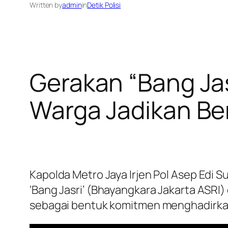
Written by
admin
in
Detik Polisi
Gerakan “Bang Jas
Warga Jadikan Be
Kapolda Metro Jaya Irjen Pol Asep Edi 
‘Bang Jasri’ (Bhayangkara Jakarta ASRI)
sebagai bentuk komitmen menghadirkan 