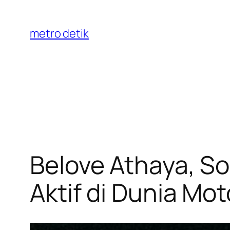
Skip
to
metro detik
content
Belove Athaya, S
Aktif di Dunia Mo