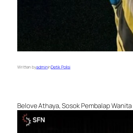
Written by
admin
in
Detik Polisi
Belove Athaya, Sosok Pembalap Wanita I