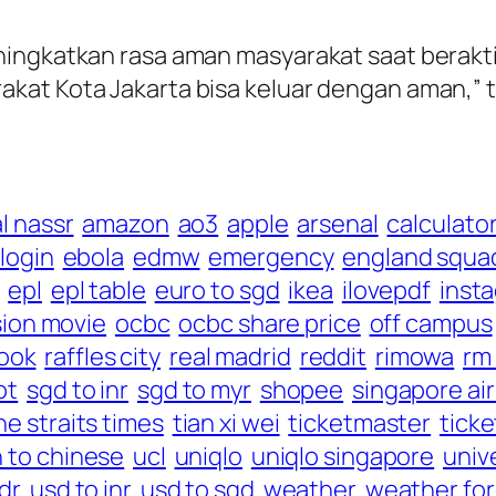
ingkatkan rasa aman masyarakat saat beraktivi
kat Kota Jakarta bisa keluar dengan aman,” 
al nassr
amazon
ao3
apple
arsenal
calculato
 login
ebola
edmw
emergency
england squa
epl
epl table
euro to sgd
ikea
ilovepdf
inst
ion movie
ocbc
ocbc share price
off campus
ook
raffles city
real madrid
reddit
rimowa
rm
ot
sgd to inr
sgd to myr
shopee
singapore air
he straits times
tian xi wei
ticketmaster
tick
h to chinese
ucl
uniqlo
uniqlo singapore
univ
idr
usd to inr
usd to sgd
weather
weather fo