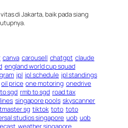
tas di Jakarta, baik pada siang
tutupnya.
r
canva
carousell
chatgpt
claude
d
england world cup squad
agram
ipl
ipl schedule
ipl standings
oil price
one motoring
onedrive
 to sgd
rmb to sgd
road tax
lines
singapore pools
skyscanner
etmaster sg
tiktok
toto
toto
ersal studios singapore
uob
uob
recast
weather singapore