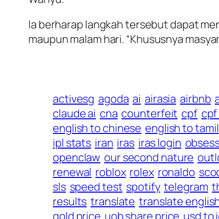
Ia berharap langkah tersebut dapat men
maupun malam hari. “Khususnya masyara
activesg
agoda
ai
airasia
airbnb
claude ai
cna
counterfeit
cpf
cpf
english to chinese
english to tamil
ipl stats
iran
iras
iras login
obsess
openclaw
our second nature
outl
renewal
roblox
rolex
ronaldo
sco
sls
speed test
spotify
telegram
t
results
translate
translate englis
gold price
uob share price
usd to 