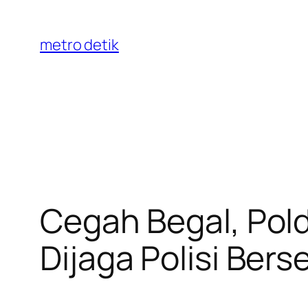
Skip
to
metro detik
content
Cegah Begal, Pol
Dijaga Polisi Ber