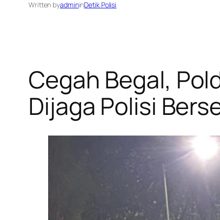
Written by
admin
in
Detik Polisi
Cegah Begal, Pol
Dijaga Polisi Ber