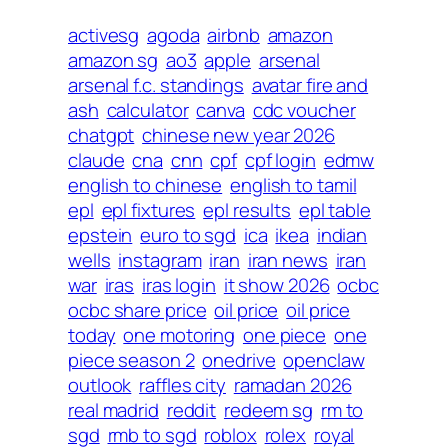
activesg
agoda
airbnb
amazon
amazon sg
ao3
apple
arsenal
arsenal f.c. standings
avatar fire and
ash
calculator
canva
cdc voucher
chatgpt
chinese new year 2026
claude
cna
cnn
cpf
cpf login
edmw
english to chinese
english to tamil
epl
epl fixtures
epl results
epl table
epstein
euro to sgd
ica
ikea
indian
wells
instagram
iran
iran news
iran
war
iras
iras login
it show 2026
ocbc
ocbc share price
oil price
oil price
today
one motoring
one piece
one
piece season 2
onedrive
openclaw
outlook
raffles city
ramadan 2026
real madrid
reddit
redeem sg
rm to
sgd
rmb to sgd
roblox
rolex
royal