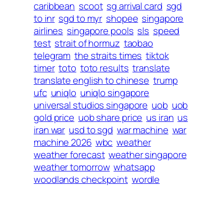
caribbean
scoot
sg arrival card
sgd
to inr
sgd to myr
shopee
singapore
airlines
singapore pools
sls
speed
test
strait of hormuz
taobao
telegram
the straits times
tiktok
timer
toto
toto results
translate
translate english to chinese
trump
ufc
uniqlo
uniqlo singapore
universal studios singapore
uob
uob
gold price
uob share price
us iran
us
iran war
usd to sgd
war machine
war
machine 2026
wbc
weather
weather forecast
weather singapore
weather tomorrow
whatsapp
woodlands checkpoint
wordle