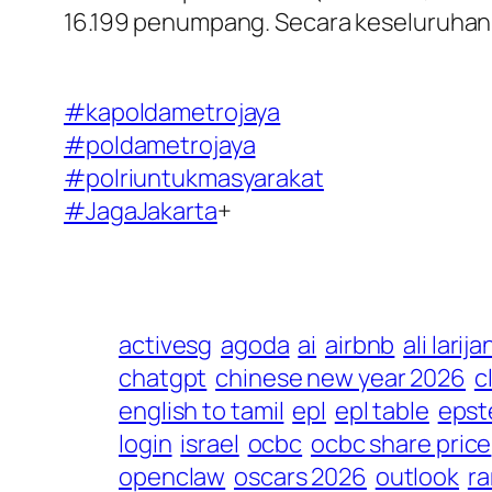
16.199 penumpang. Secara keseluruhan
#kapoldametrojaya
#poldametrojaya
#polriuntukmasyarakat
#JagaJakarta
+
activesg
agoda
ai
airbnb
ali larija
chatgpt
chinese new year 2026
c
english to tamil
epl
epl table
epst
login
israel
ocbc
ocbc share price
openclaw
oscars 2026
outlook
r