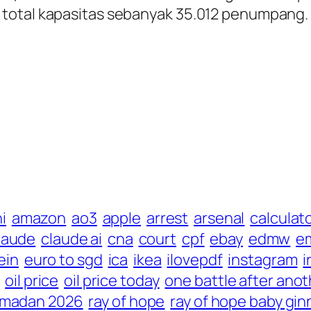
 total kapasitas sebanyak 35.012 penumpang.
ni
amazon
ao3
apple
arrest
arsenal
calculat
laude
claude ai
cna
court
cpf
ebay
edmw
em
ein
euro to sgd
ica
ikea
ilovepdf
instagram
i
oil price
oil price today
one battle after anot
amadan 2026
ray of hope
ray of hope baby gin