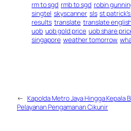
rm to sgd
rmb to sgd
robin gunni
singtel
skyscanner
sls
st patrick’
results
translate
translate englis
uob
uob gold price
uob share pric
singapore
weather tomorrow
wha
←
Kapolda Metro Jaya Hingga Kepala 
Pelayanan Pengamanan Cikunir