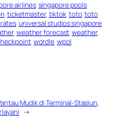
pore airlines
singapore pools
on
ticketmaster
tiktok
toto
toto
irates
universal studios singapore
ther
weather forecast
weather
checkpoint
wordle
wpol
Pantau Mudik di Terminal-Stasiun,
rlayani
→