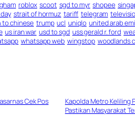
ngham
roblox
scoot
sgd to myr
shopee
singa
s day
strait of hormuz
tariff
telegram
televisi
h to chinese
trump
ucl
uniqlo
united arab em
e
us iran war
usd to sgd
uss gerald r. ford
wea
tsapp
whatsapp web
wingstop
woodlands 
Basarnas Cek Pos
Kapolda Metro Keliling 
Pastikan Masyarakat Te