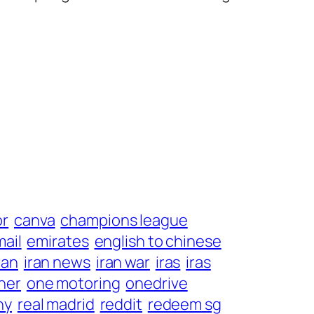
or
canva
champions league
ail
emirates
english to chinese
ran
iran news
iran war
iras
iras
her
one motoring
onedrive
ny
real madrid
reddit
redeem sg