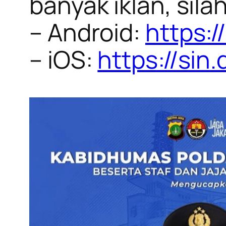
banyak iklan, sil
– Android:
https:/
– iOS:
https://sin.