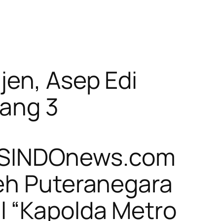
jen, Asep Edi
tang 3
man SINDOnews.com
leh Puteranegara
l “Kapolda Metro