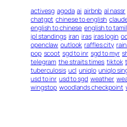
activesg
agoda
ai
airbnb
al nassr
chatgpt
chinese to english
claud
english to chinese
english to tamil
ipl standings
iran
iras
iras login
o
openclaw
outlook
raffles city
rai
pop
scoot
sgd to inr
sgd to myr
s
telegram
the straits times
tiktok
tuberculosis
ucl
uniqlo
uniqlo si
usd to inr
usd to sgd
weather
wea
wingstop
woodlands checkpoint