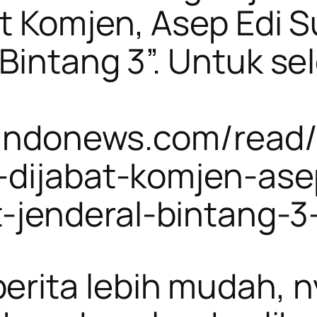
at Komjen, Asep Edi 
Bintang 3”. Untuk s
.sindonews.com/read
-dijabat-komjen-ase
-jenderal-bintang-3
rita lebih mudah, 