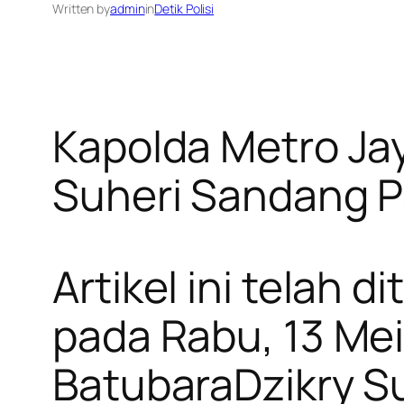
Written by
admin
in
Detik Polisi
Kapolda Metro Jay
Suheri Sandang P
Artikel ini telah
pada Rabu, 13 Mei
BatubaraDzikry S