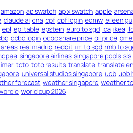
amazon
ap swatch
ap x swatch
apple
arsena
e
claude ai
cna
cpf
cpf login
edmw
eileen gu
epl
epl table
epstein
euro to sgd
ica
ikea
i
cbc
ocbc login
ocbc share price
oil price
ome
n areas
real madrid
reddit
rm to sgd
rmb to sg
hopee
singapore airlines
singapore pools
sls
timer
toto
toto results
translate
translate en
ngapore
universal studios singapore
uob
uob 
ther forecast
weather singapore
weather t
wordle
world cup 2026