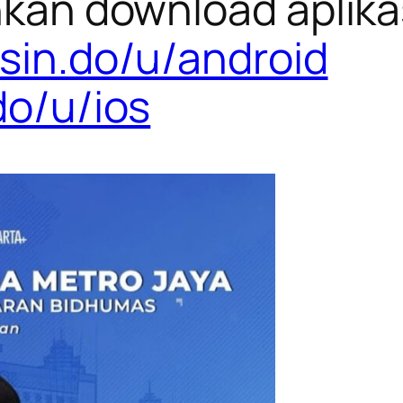
ahkan download aplik
/sin.do/u/android
do/u/ios