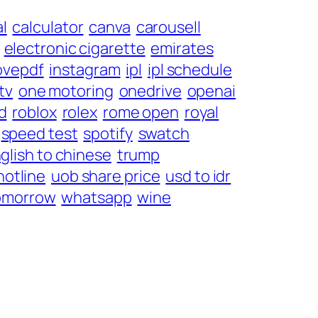
l
calculator
canva
carousell
electronic cigarette
emirates
lovepdf
instagram
ipl
ipl schedule
tv
one motoring
onedrive
openai
d
roblox
rolex
rome open
royal
speed test
spotify
swatch
glish to chinese
trump
hotline
uob share price
usd to idr
omorrow
whatsapp
wine