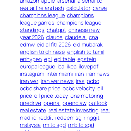
amazon
apple
arsenal
arsenal f.c
avatar fire and ash
calculator
canva
champions league
champions
league games
champions league
standings
chatgpt
chinese new
year 2026
claude
claude ai
cna
edmw
eid al fitr 2026
eid mubarak
english to chinese
english to tamil
enhypen
epl
epl table
epstein
europa league
ica
ikea
ilovepdf
instagram
inter miami
iran
iran news
iran war
iran war news
iras
ocbc
ocbc share price
ocbc velocity
oil
price
oil price today
one motoring
onedrive
openai
openclaw
outlook
real estate
real estate investing
real
madrid
reddit
redeem sg
ringgit
malaysia
rm to sgd
rmb to sgd