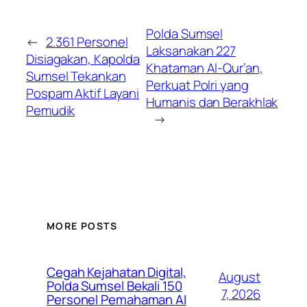
Polda Sumsel
←
2.361 Personel
Laksanakan 227
Disiagakan, Kapolda
Khataman Al-Qur’an,
Sumsel Tekankan
Perkuat Polri yang
Pospam Aktif Layani
Humanis dan Berakhlak
Pemudik
→
MORE POSTS
Cegah Kejahatan Digital,
August
Polda Sumsel Bekali 150
7, 2026
Personel Pemahaman AI