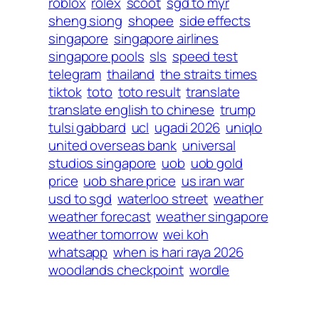
roblox
rolex
scoot
sgd to myr
sheng siong
shopee
side effects
singapore
singapore airlines
singapore pools
sls
speed test
telegram
thailand
the straits times
tiktok
toto
toto result
translate
translate english to chinese
trump
tulsi gabbard
ucl
ugadi 2026
uniqlo
united overseas bank
universal
studios singapore
uob
uob gold
price
uob share price
us iran war
usd to sgd
waterloo street
weather
weather forecast
weather singapore
weather tomorrow
wei koh
whatsapp
when is hari raya 2026
woodlands checkpoint
wordle