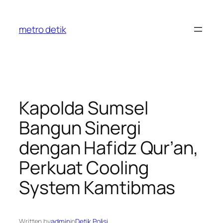
Skip
to
metro detik
content
Kapolda Sumsel
Bangun Sinergi
dengan Hafidz Qur’an,
Perkuat Cooling
System Kamtibmas
Written by
admin
in
Detik Polisi