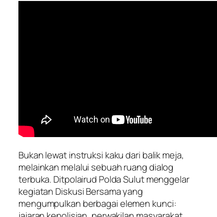
Bukan lewat instruksi kaku dari balik meja,
melainkan melalui sebuah ruang dialog
terbuka. Ditpolairud Polda Sulut menggelar
kegiatan Diskusi Bersama yang
mengumpulkan berbagai elemen kunci:
jajaran kepolisian, perwakilan masyarakat,