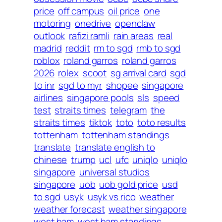
price
off campus
oil price
one
motoring
onedrive
openclaw
outlook
rafizi ramli
rain areas
real
madrid
reddit
rm to sgd
rmb to sgd
roblox
roland garros
roland garros
2026
rolex
scoot
sg arrival card
sgd
to inr
sgd to myr
shopee
singapore
airlines
singapore pools
sls
speed
test
straits times
telegram
the
straits times
tiktok
toto
toto results
tottenham
tottenham standings
translate
translate english to
chinese
trump
ucl
ufc
uniqlo
uniqlo
singapore
universal studios
singapore
uob
uob gold price
usd
to sgd
usyk
usyk vs rico
weather
weather forecast
weather singapore
west ham
west ham standings