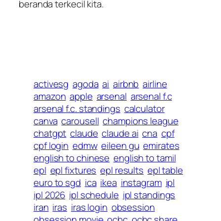
beranda terkecil kita.
activesg
agoda
ai
airbnb
airline
amazon
apple
arsenal
arsenal f.c
arsenal f.c. standings
calculator
canva
carousell
champions league
chatgpt
claude
claude ai
cna
cpf
cpf login
edmw
eileen gu
emirates
english to chinese
english to tamil
epl
epl fixtures
epl results
epl table
euro to sgd
ica
ikea
instagram
ipl
ipl 2026
ipl schedule
ipl standings
iran
iras
iras login
obsession
obsession movie
ocbc
ocbc share