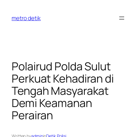
Skip
to
metro detik
content
Polairud Polda Sulut
Perkuat Kehadiran di
Tengah Masyarakat
Demi Keamanan
Perairan
Written by
admin
in
Detik Polisi