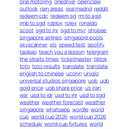
one motoring
onedrive
openclaw
outlook
rain areas
real madrid
reddit
redeem cdc
redeem sg
rm to sgd
rmb to sgd
roblox
rolex
ronaldo
scoot
sgd to inr
sgd to myr
shopee
singapore airlines
singapore pools
skyscanner
sls
speed test
spotify
taobao
teach you a lesson
telegram
the straits times
ticketmaster
tiktok
toto
toto results
translate
translate
english to chinese
uconn
uniqlo
universal studios singapore
uob
uob
gold price
uob share price
us iran
war
usd to idr
usd to inr
usd to sgd
weather
weather forecast
weather
singapore
whatsapp
wordle
world
cup
world cup 2026
world cup 2026
schedule
world cup fixtures
world