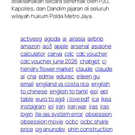
dilaksanakan secara serentak oleh PJU,
Kapolres, dan Dandim jajaran di seluruh
wilayah hukum Polda Metro Jaya.
activesg
agoda
ai
airasia
airbnb
amazon
ao3
apple
arsenal
asiaone
calculator
canva
cdc
cdc voucher
cdc voucher june 2026
chatgpt
cj
hendry flower market
claude
claude
ai
cna
edmw
edurec
eileen gu
email
england vs costa rica
english
to chinese
english to tamil
epl
epl
table
euro to sgd
i love pdf
ica
ikea
instagram
ipl
iran
iran war
iras
iras
login
ite ias system error
obsession
obsession movie
ocbc
ocbc share
price
og anunoby
ohin construction