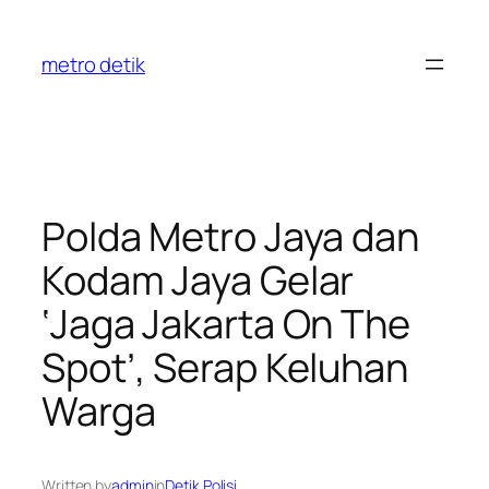
Skip
to
metro detik
content
Polda Metro Jaya dan
Kodam Jaya Gelar
‘Jaga Jakarta On The
Spot’, Serap Keluhan
Warga
Written by
admin
in
Detik Polisi