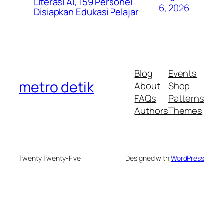
Literasi AI, 159 Personel
6, 2026
Disiapkan Edukasi Pelajar
Blog
Events
metro detik
About
Shop
FAQs
Patterns
Authors
Themes
Twenty Twenty-Five
Designed with
WordPress