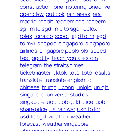
construction
one motoring
onedrive
openclaw
outlook
rain areas
real
madrid
reddit
redeem cdc
redeem
sg
rm to sgd
rmb to sgd
roblox
rolex
ronaldo
scoot
sgd to inr
sgd
to myr
shopee
singapore
singapore
airlines
singapore pools
sls
speed
test
spotify
teach you a lesson
telegram
the straits times
ticketmaster
tiktok
toto
toto results
translate
translate english to
chinese
trump
uconn
uniqlo
uniqlo
singapore
universal studios
singapore
uob
uob gold price
uob
share price
us iran war
usd to idr
usd to sgd
weather
weather
forecast
weather singapore