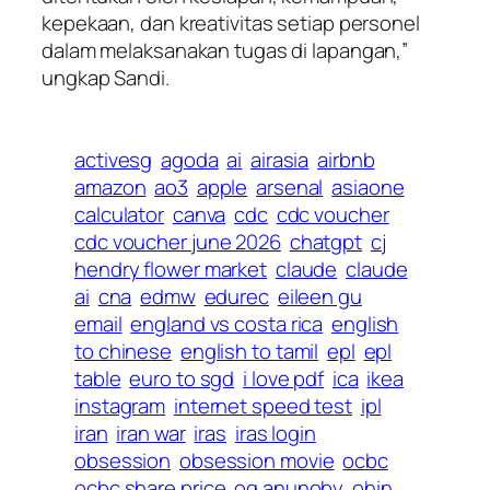
kepekaan, dan kreativitas setiap personel
dalam melaksanakan tugas di lapangan,”
ungkap Sandi.
activesg
agoda
ai
airasia
airbnb
amazon
ao3
apple
arsenal
asiaone
calculator
canva
cdc
cdc voucher
cdc voucher june 2026
chatgpt
cj
hendry flower market
claude
claude
ai
cna
edmw
edurec
eileen gu
email
england vs costa rica
english
to chinese
english to tamil
epl
epl
table
euro to sgd
i love pdf
ica
ikea
instagram
internet speed test
ipl
iran
iran war
iras
iras login
obsession
obsession movie
ocbc
ocbc share price
og anunoby
ohin