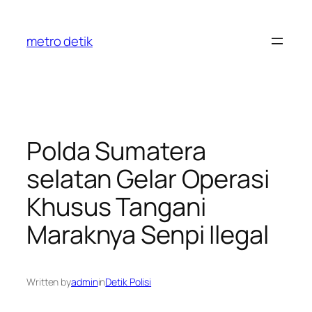
Skip
to
metro detik
content
Polda Sumatera
selatan Gelar Operasi
Khusus Tangani
Maraknya Senpi Ilegal
Written by
admin
in
Detik Polisi