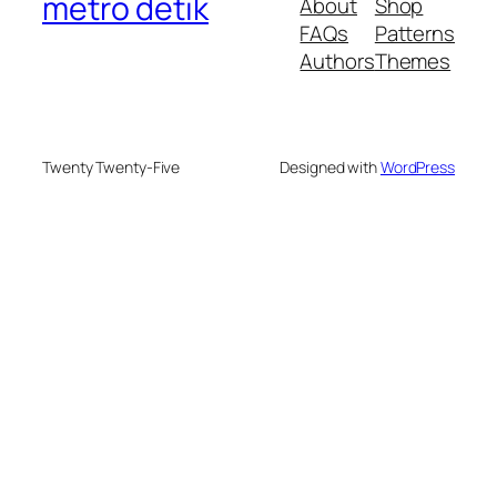
metro detik
About
Shop
FAQs
Patterns
Authors
Themes
Twenty Twenty-Five
Designed with
WordPress