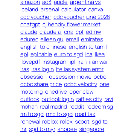
amazon
ao3
apple
argentina vs
iceland
arsenal
calculator
canva
cdc voucher
cdc voucher june 2026
chatgpt
cj hendry flower market
claude
claude ai
cna
cpf
edmw
edurec
eileen gu
email
emirates
english to chinese
english to tamil
epl
epl table
euro to sgd
ica
ikea
ilovepdf
instagram
ipl
iran
iran war
iras
iras login
ite ias system error
obsession
obsession movie
ocbc
ocbc share price
ocbc velocity
one
motoring
onedrive
openclaw
outlook
outlook login
raffles city
ravi
mohan
real madrid
reddit
redeem sg
rm to sgd
rmb to sgd
road tax
renewal
roblox
rolex
scoot
sgd to
inr
sgd to myr
shopee
singapore