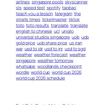
airlines
singapore pools
skyscanner
sls
speed test
spotify
taobao
teach you a lesson
telegram
the
straits times
ticketmaster
tiktok
toto
toto results
translate
translate
english to chinese
ucl
uniqlo
universal studios singapore
uob
uob
gold price
uob share price
us iran
war
usd to idr
usd to inr
usd to sgd
weather
weather forecast
weather
singapore
weather tomorrow
whatsapp
woodlands checkpoint
wordle
world cup
world cup 2026
world cup 2026 schedule