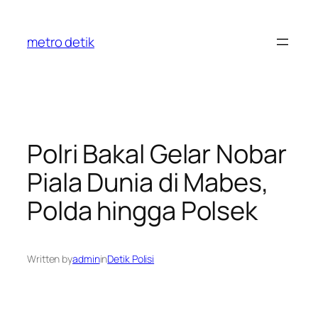
Skip
to
metro detik
content
Polri Bakal Gelar Nobar
Piala Dunia di Mabes,
Polda hingga Polsek
Written by
admin
in
Detik Polisi