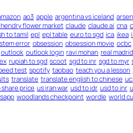
amazon
ao3
apple
argentina vs iceland
arsen
j hendry flower market
claude
claude ai
cna
c
sh to tamil
epl
epl table
euro to sgd
ica
ikea
ystem error
obsession
obsession movie
ocbc
outlook
outlook login
ravi mohan
real madri
lex
rupiah to sgd
scoot
sgd to inr
sgd to myr
peed test
spotify
taobao
teach you a lesson
ults
translate
translate english to chinese
uc
 share price
us iran war
usd to idr
usd to inr
u
sapp
woodlands checkpoint
wordle
world c