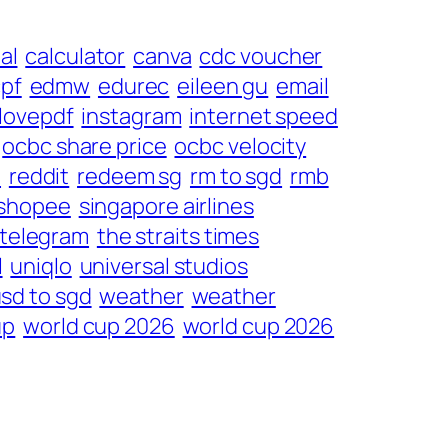
al
calculator
canva
cdc voucher
pf
edmw
edurec
eileen gu
email
ilovepdf
instagram
internet speed
ocbc share price
ocbc velocity
d
reddit
redeem sg
rm to sgd
rmb
shopee
singapore airlines
telegram
the straits times
l
uniqlo
universal studios
sd to sgd
weather
weather
up
world cup 2026
world cup 2026