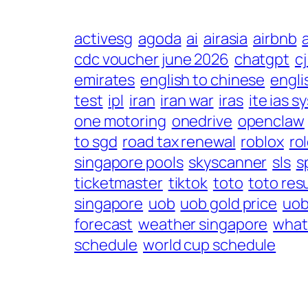
activesg
agoda
ai
airasia
airbnb
cdc voucher june 2026
chatgpt
c
emirates
english to chinese
engli
test
ipl
iran
iran war
iras
ite ias s
one motoring
onedrive
openclaw
to sgd
road tax renewal
roblox
ro
singapore pools
skyscanner
sls
s
ticketmaster
tiktok
toto
toto res
singapore
uob
uob gold price
uob
forecast
weather singapore
what
schedule
world cup schedule