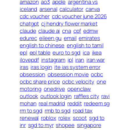
amazon
ao3
apple
argentina vs
iceland
arsenal
calculator
canva
cdc voucher
cdc voucher june 2026
chatgpt
cj hendry flower market
claude
claude ai
cna
cpf
edmw
edurec
eileen gu
email
emirates
english to chinese
english to tamil
epl
epl table
euro to sgd
ica
ikea
ilovepdf
instagram
ipl
iran
iran war
iras
iras login
ite ias system error
obsession
obsession movie
ocbc
ocbc share price
ocbc velocity
one
motoring
onedrive
openclaw
outlook
outlook login
raffles city
ravi
mohan
real madrid
reddit
redeem sg
rm to sgd
rmb to sgd
road tax
renewal
roblox
rolex
scoot
sgd to
inr
sgd to myr
shopee
singapore