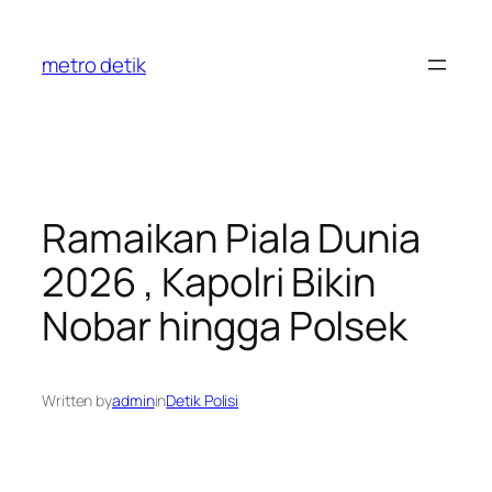
Skip
to
metro detik
content
Ramaikan Piala Dunia
2026 , Kapolri Bikin
Nobar hingga Polsek
Written by
admin
in
Detik Polisi