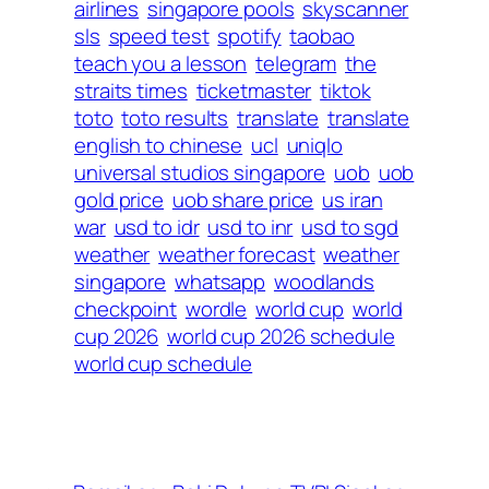
airlines
singapore pools
skyscanner
sls
speed test
spotify
taobao
teach you a lesson
telegram
the
straits times
ticketmaster
tiktok
toto
toto results
translate
translate
english to chinese
ucl
uniqlo
universal studios singapore
uob
uob
gold price
uob share price
us iran
war
usd to idr
usd to inr
usd to sgd
weather
weather forecast
weather
singapore
whatsapp
woodlands
checkpoint
wordle
world cup
world
cup 2026
world cup 2026 schedule
world cup schedule