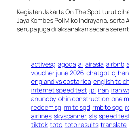
Kegiatan Jakarta On The Spot turut dih
Jaya Kombes Pol Miko Indrayana, serta 
serupa juga dilaksanakan secara serent
activesg
agoda
ai
airasia
airbnb
voucher june 2026
chatgpt
cj he
england vs costa rica
english to c
internet speed test
ipl
iran
iran w
anunoby
ohin construction
one m
redeem sg
rm to sgd
rmb to sgd
r
airlines
skyscanner
sls
speed tes
tiktok
toto
toto results
translate