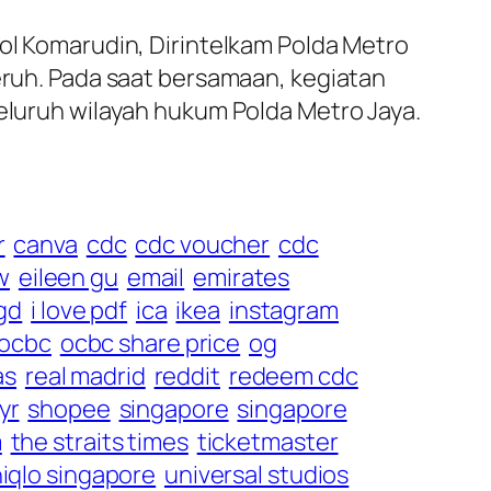
Pol Komarudin, Dirintelkam Polda Metro
Beruh. Pada saat bersamaan, kegiatan
seluruh wilayah hukum Polda Metro Jaya.
r
canva
cdc
cdc voucher
cdc
w
eileen gu
email
emirates
gd
i love pdf
ica
ikea
instagram
ocbc
ocbc share price
og
as
real madrid
reddit
redeem cdc
yr
shopee
singapore
singapore
m
the straits times
ticketmaster
iqlo singapore
universal studios