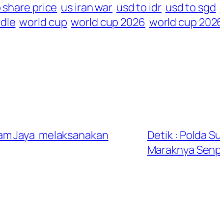
 share price
us iran war
usd to idr
usd to sgd
dle
world cup
world cup 2026
world cup 202
am Jaya melaksanakan
Detik : Polda 
Maraknya Senpi