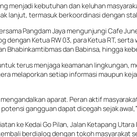
ang menjadi kebutuhan dan keluhan masyarak
k lanjut, termasuk berkoordinasi dengan stake
a bersama Pangdam Jaya mengunjungi Cafe Jun
og dengan Ketua RW 03, para Ketua RT, serta 
an Bhabinkamtibmas dan Babinsa, hingga keb
untuk terus menjaga keamanan lingkungan, 
gera melaporkan setiap informasi maupun keja
 mengandalkan aparat. Peran aktif masyaraka
 potensi gangguan dapat dicegah sejak awal,” 
n ke Kedai Go Pilan, Jalan Ketapang Utara I 
embali berdialog dengan tokoh masyarakat s