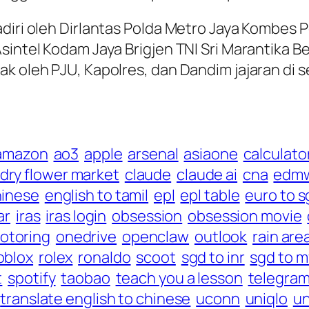
adiri oleh Dirlantas Polda Metro Jaya Kombes 
Asintel Kodam Jaya Brigjen TNI Sri Marantika 
ak oleh PJU, Kapolres, dan Dandim jajaran di 
amazon
ao3
apple
arsenal
asiaone
calculato
ndry flower market
claude
claude ai
cna
edm
hinese
english to tamil
epl
epl table
euro to s
ar
iras
iras login
obsession
obsession movie
otoring
onedrive
openclaw
outlook
rain are
oblox
rolex
ronaldo
scoot
sgd to inr
sgd to m
t
spotify
taobao
teach you a lesson
telegra
translate english to chinese
uconn
uniqlo
un