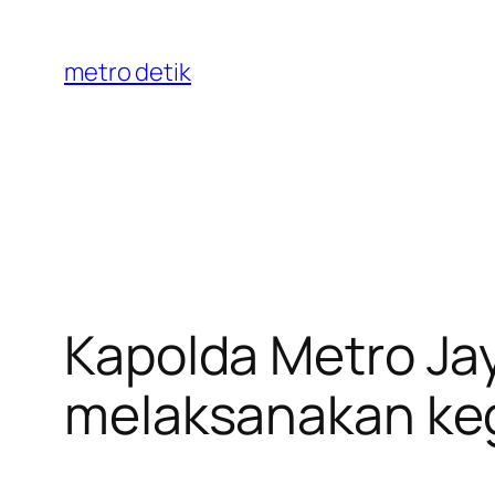
Skip
to
metro detik
content
Kapolda Metro J
melaksanakan keg