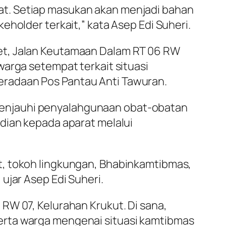
at. Setiap masukan akan menjadi bahan
holder terkait,” kata Asep Edi Suheri.
et, Jalan Keutamaan Dalam RT 06 RW
warga setempat terkait situasi
eradaan Pos Pantau Anti Tawuran.
menjauhi penyalahgunaan obat-obatan
dian kepada aparat melalui
t, tokoh lingkungan, Bhabinkamtibmas,
ujar Asep Edi Suheri.
RW 07, Kelurahan Krukut. Di sana,
erta warga mengenai situasi kamtibmas