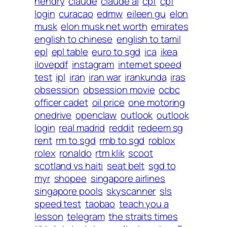
hendry
claude
claude ai
cpf
cpf
login
curacao
edmw
eileen gu
elon
musk
elon musk net worth
emirates
english to chinese
english to tamil
epl
epl table
euro to sgd
ica
ikea
ilovepdf
instagram
internet speed
test
ipl
iran
iran war
irankunda
iras
obsession
obsession movie
ocbc
officer cadet
oil price
one motoring
onedrive
openclaw
outlook
outlook
login
real madrid
reddit
redeem sg
rent
rm to sgd
rmb to sgd
roblox
rolex
ronaldo
rtm klik
scoot
scotland vs haiti
seat belt
sgd to
myr
shopee
singapore airlines
singapore pools
skyscanner
sls
speed test
taobao
teach you a
lesson
telegram
the straits times