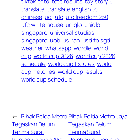
tiktok
toto
toto results
toy story 5
translate
translate english to
chinese
ucl
ufc
ufc freedom 250
ufc white house
uniqlo
uniqlo
singapore
universal studios
singapore
uob
us iran
usd to sgd
weather
whatsapp
wordle
world
cup
world cup 2026
world cup 2026
schedule
world cup fixtures
world
cup matches
world cup results
world cup schedule
←
Pihak Polda Metro
Pihak Polda Metro Jaya
Tegaskan Belum
Tegaskan Belum
Terima Surat
Terima Surat
Pemberitahuan Aksi
Pemberitahuan Aksi