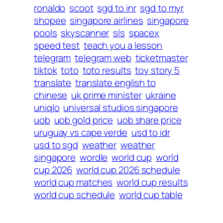
ronaldo
scoot
sgd to inr
sgd to myr
shopee
singapore airlines
singapore
pools
skyscanner
sls
spacex
speed test
teach you a lesson
telegram
telegram web
ticketmaster
tiktok
toto
toto results
toy story 5
translate
translate english to
chinese
uk prime minister
ukraine
uniqlo
universal studios singapore
uob
uob gold price
uob share price
uruguay vs cape verde
usd to idr
usd to sgd
weather
weather
singapore
wordle
world cup
world
cup 2026
world cup 2026 schedule
world cup matches
world cup results
world cup schedule
world cup table