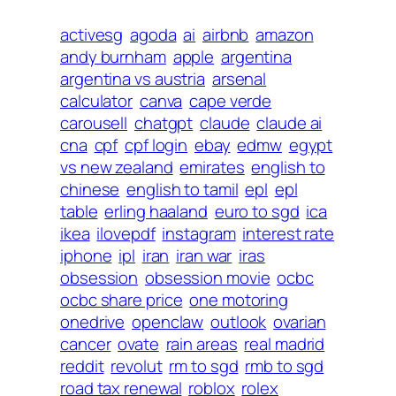
activesg
agoda
ai
airbnb
amazon
andy burnham
apple
argentina
argentina vs austria
arsenal
calculator
canva
cape verde
carousell
chatgpt
claude
claude ai
cna
cpf
cpf login
ebay
edmw
egypt
vs new zealand
emirates
english to
chinese
english to tamil
epl
epl
table
erling haaland
euro to sgd
ica
ikea
ilovepdf
instagram
interest rate
iphone
ipl
iran
iran war
iras
obsession
obsession movie
ocbc
ocbc share price
one motoring
onedrive
openclaw
outlook
ovarian
cancer
ovate
rain areas
real madrid
reddit
revolut
rm to sgd
rmb to sgd
road tax renewal
roblox
rolex