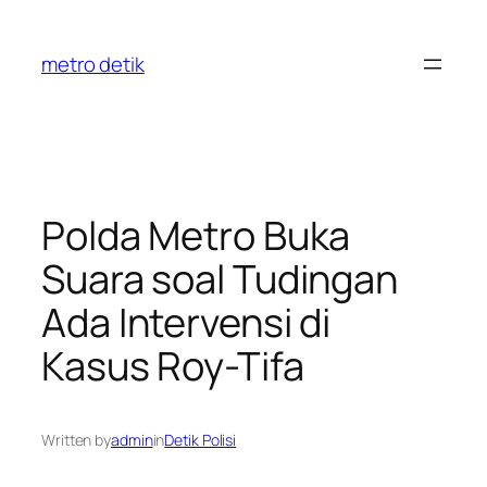
Skip
to
metro detik
content
Polda Metro Buka
Suara soal Tudingan
Ada Intervensi di
Kasus Roy-Tifa
Written by
admin
in
Detik Polisi