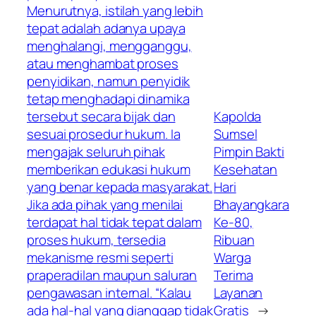
Menurutnya, istilah yang lebih
tepat adalah adanya upaya
menghalangi, mengganggu,
atau menghambat proses
penyidikan, namun penyidik
tetap menghadapi dinamika
tersebut secara bijak dan
Kapolda
sesuai prosedur hukum. Ia
Sumsel
mengajak seluruh pihak
Pimpin Bakti
memberikan edukasi hukum
Kesehatan
yang benar kepada masyarakat.
Hari
Jika ada pihak yang menilai
Bhayangkara
terdapat hal tidak tepat dalam
Ke-80,
proses hukum, tersedia
Ribuan
mekanisme resmi seperti
Warga
praperadilan maupun saluran
Terima
pengawasan internal. “Kalau
Layanan
ada hal-hal yang dianggap tidak
Gratis
→