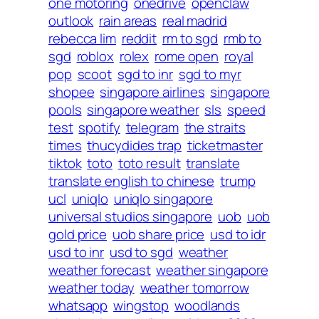
one motoring
onedrive
openclaw
outlook
rain areas
real madrid
rebecca lim
reddit
rm to sgd
rmb to
sgd
roblox
rolex
rome open
royal
pop
scoot
sgd to inr
sgd to myr
shopee
singapore airlines
singapore
pools
singapore weather
sls
speed
test
spotify
telegram
the straits
times
thucydides trap
ticketmaster
tiktok
toto
toto result
translate
translate english to chinese
trump
ucl
uniqlo
uniqlo singapore
universal studios singapore
uob
uob
gold price
uob share price
usd to idr
usd to inr
usd to sgd
weather
weather forecast
weather singapore
weather today
weather tomorrow
whatsapp
wingstop
woodlands