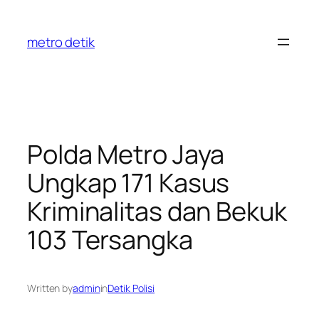
Skip
to
metro detik
content
Polda Metro Jaya
Ungkap 171 Kasus
Kriminalitas dan Bekuk
103 Tersangka
Written by
admin
in
Detik Polisi