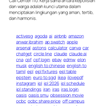
Call Center 110. Kerja sama antara kepolisian
dan warga adalah kunci utama dalam
menciptakan lingkungan yang aman, tertib,
dan harmonis.
activesg
agoda
ai
airbnb
amazon
anwar ibrahim
ap swatch
apple
arsenal
astons
calculator
canva
car
chatgpt
circle line
claude
claude ai
cna
cpf
cpf login
ebay
edmw
elon
musk
english to chinese
english to
tamil
epl
epl fixtures
epl table
epstein
euro to sgd
ikea
ilovepdf
instagram
ipl
ipl 2026
ipl schedule
ipl standings
iran
iras
iras login
oasis
oasis smu
obsession movie
ocbc
ocbc share price
off campus