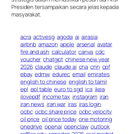
Presiden tersampaikan secara jelas kepada
masyarakat.
acra
activesg
agoda
ai
airasia
airbnb
amazon
apple
arsenal
avatar
fire and ash
calculator
canva
cdc
voucher
chatgpt
chinese new year
2026
claude
claude ai
cna
cnn
cpf
ebay
edmw
edurec
email
emirates
english to chinese
english to tamil
epl
epl table
euro to sgd
ica
ikea
ilovepdf
income tax
instagram
iran
iran news
iran war
iras
iras login
ocbc
ocbc share price
ocbc velocity
oil price
oil price today
one motoring
onedrive
openai
openclaw
outlook
raffles city
ramadan 2026
real madrid