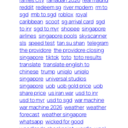
reddit
redeem sg
river modern
rm to
sgd
rmb to sgd
roblox
royal
caribbean
scoot
sg arrival card
sgd
to inr
sgd to myr
shopee
singapore
airlines
singapore pools
skyscanner
sls
speed test
tan su shan
telegram
the providore
the providore closing
singapore
tiktok
toto
toto results
translate
translate english to
chinese
trump
uniqlo
uniqlo
singapore
universal studios
singapore
uob
uob gold price
uob
share price
us iran war
usd to inr
usd to myr
usd to sgd
war machine
war machine 2026
weather
weather
forecast
weather singapore
whatsapp
wicked for good