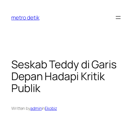
Skip
to
metro detik
content
Seskab Teddy di Garis
Depan Hadapi Kritik
Publik
Written by
admin
in
Ekobiz